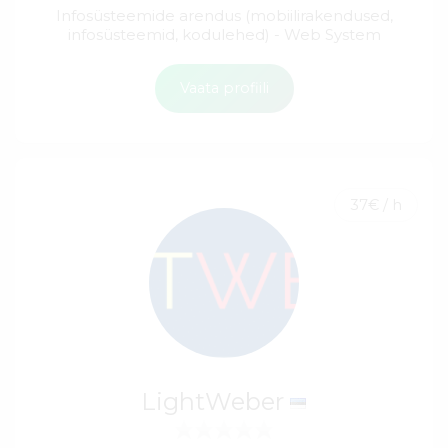
Infosüsteemide arendus (mobiilirakendused,
infosüsteemid, kodulehed) - Web System
Vaata profiili
37€ / h
LightWeber