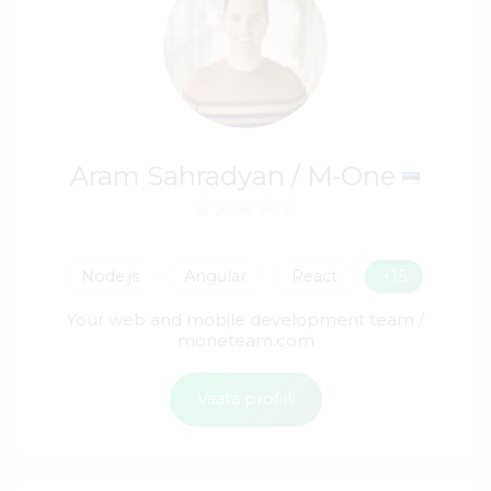
Aram Sahradyan / M-One
Node.js
Angular
React
+15
Your web and mobile development team /
moneteam.com
Vaata profiili