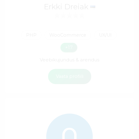
Erkki Dreiak
PHP
WooCommerce
UX/UI
+17
Veebikujundus & arendus
Vaata profiili