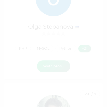
Olga Stepanova
PHP
MySQL
Python
+21
Vaata profiili
35€ / h