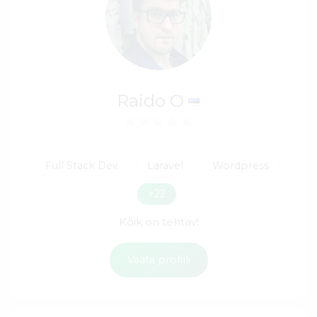
Raido O
Full Stack Dev
Laravel
Wordpress
+22
Kõik on tehtav!
Vaata profiili