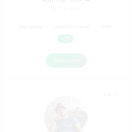
Wordpress
WooCommerce
PHP
+17
Vaata profiili
30€ / h