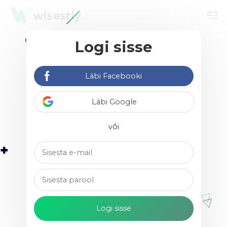
menu
Logi sisse
Leia vabakutselisi &
agentuure
Läbi Facebooki
Läbi Google
või
Siim Vm