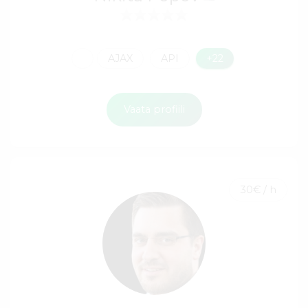
AJAX
API
+22
Vaata profiili
30€ / h