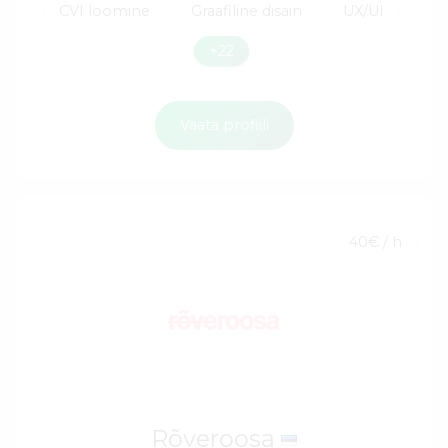
CVI loomine
Graafiline disain
UX/UI
+22
Vaata profiili
40€ / h
Rõveroosa