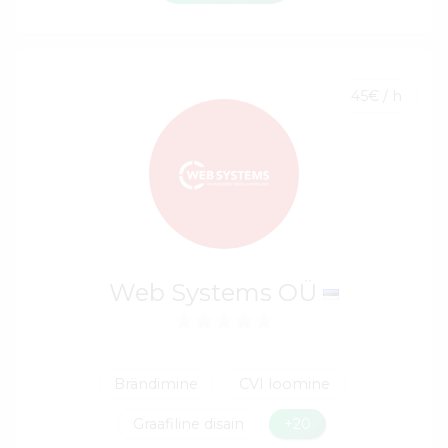
45€ / h
Web Systems OÜ
Brändimine
CVI loomine
Graafiline disain
+20