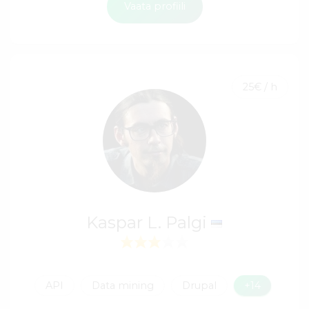
Vaata profiili
25€ / h
Kaspar L. Palgi
API
Data mining
Drupal
+14