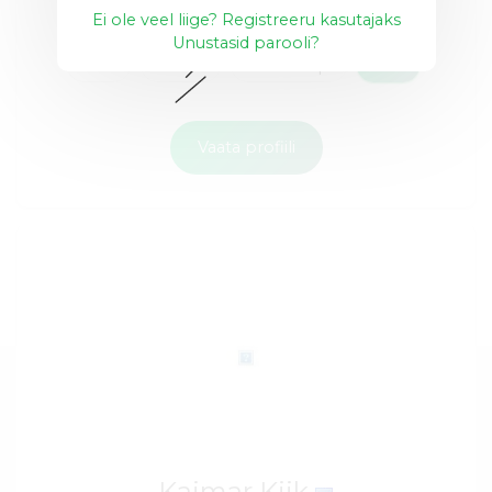
Ei ole veel liige? Registreeru kasutajaks
Unustasid parooli?
API
API-d
Bootstrap
+20
Vaata profiili
Kaimar Kiik