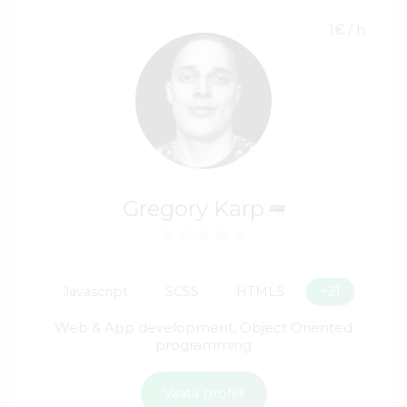
1€ / h
Gregory Karp
Javascript
SCSS
HTML5
+21
Web & App development, Object Oriented
programming
Vaata profiili