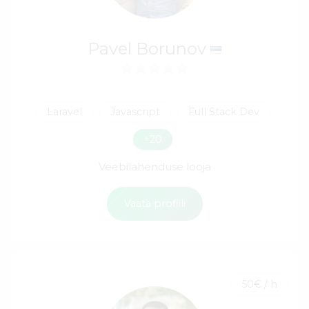
Pavel Borunov
Laravel
Javascript
Full Stack Dev
+20
Veebilahenduse looja
Vaata profiili
50€ / h