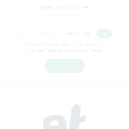
Martin Sults
API
API-d
Data mining
+22
25a kogemust tarkvara arenduses,
planeerimises ja projektijuhtimises
Vaata profiili