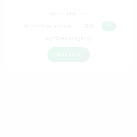
Tarkvara arhitektuur
Andmebaasi arendus
CMS
+3
LightWeber agency
Vaata profiili