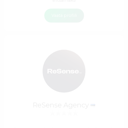
lihtsamaks!
Vaata profiili
ReSense Agency