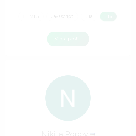
HTML5
Javascript
Jira
+16
Vaata profiili
Nikita Popov