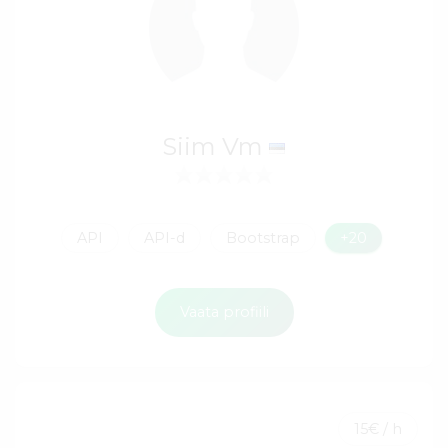
Siim Vm
API
API-d
Bootstrap
+20
Vaata profiili
15€ / h