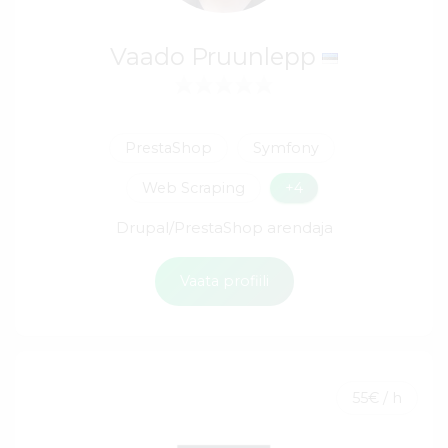
Vaado Pruunlepp
PrestaShop
Symfony
Web Scraping
+4
Drupal/PrestaShop arendaja
Vaata profiili
55€ / h