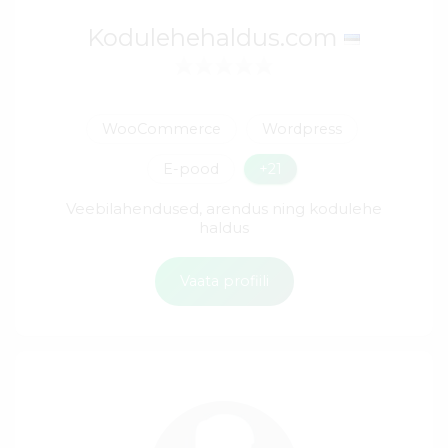
Kodulehehaldus.com
WooCommerce
Wordpress
E-pood
+21
Veebilahendused, arendus ning kodulehe
haldus
Vaata profiili