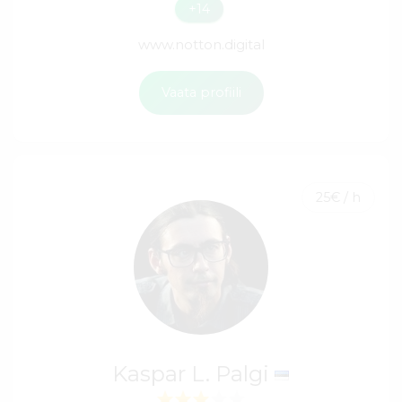
+14
www.notton.digital
Vaata profiili
25€ / h
Kaspar L. Palgi