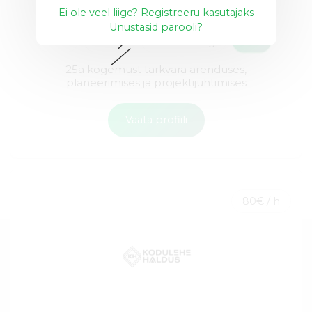
Ei ole veel liige? Registreeru kasutajaks
Unustasid parooli?
API
API-d
Data mining
+22
25a kogemust tarkvara arenduses,
planeerimises ja projektijuhtimises
Vaata profiili
80€ / h