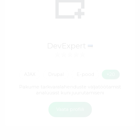
DevExpert
AJAX
Drupal
E-pood
+20
Pakume tarkvaralahenduste väljatöötamist
analüüsist kuni juurutamiseni
Vaata profiili