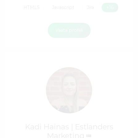
HTML5
Javascript
Jira
+16
Vaata profiili
Kadi Hainas | Estlanders
Marketing