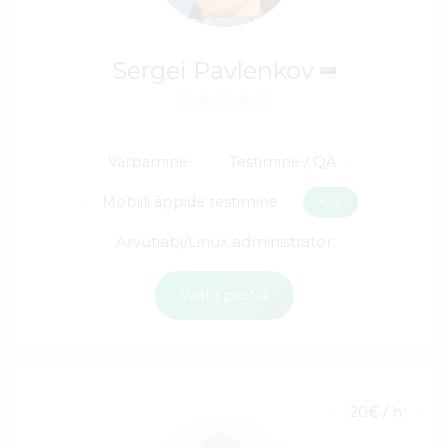
Sergei Pavlenkov
Värbamine
Testimine / QA
Mobiili äppide testimine
+22
Arvutiabi/Linux administrator
Vaata profiili
20€ / h