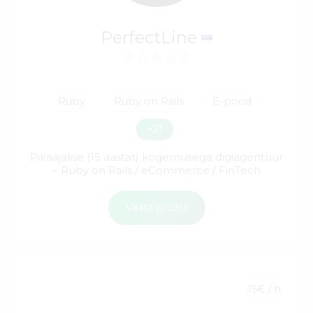
PerfectLine
Ruby
Ruby on Rails
E-pood
+21
Pikaajalise (15 aastat) kogemusega digiagentuur
– Ruby on Rails / eCommerce / FinTech
Vaata profiili
15€ / h