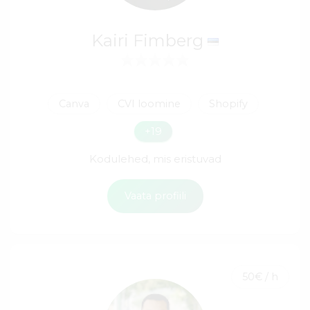
Kairi Fimberg
Canva
CVI loomine
Shopify
+19
Kodulehed, mis eristuvad
Vaata profiili
50€ / h