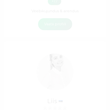
+17
Veebikujundus & arendus
Vaata profiili
Liis