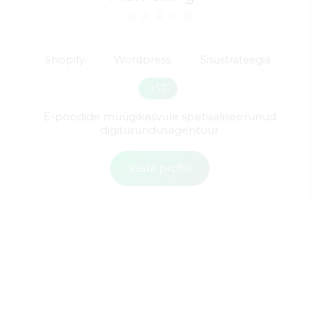
Shopify
Wordpress
Sisustrateegia
+17
E-poodide müügikasvule spetsialiseerunud
digiturundusagentuur
Vaata profiili