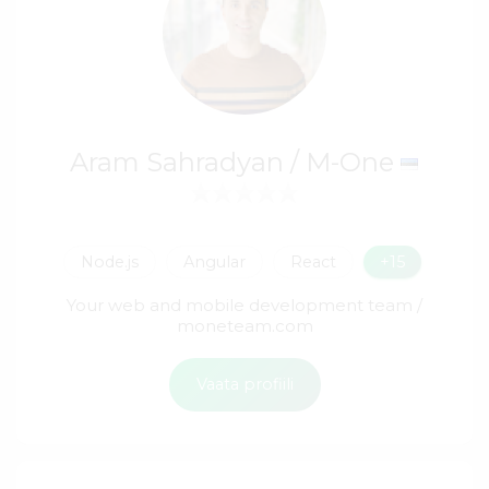
Aram Sahradyan / M-One
Node.js
Angular
React
+15
Your web and mobile development team /
moneteam.com
Vaata profiili