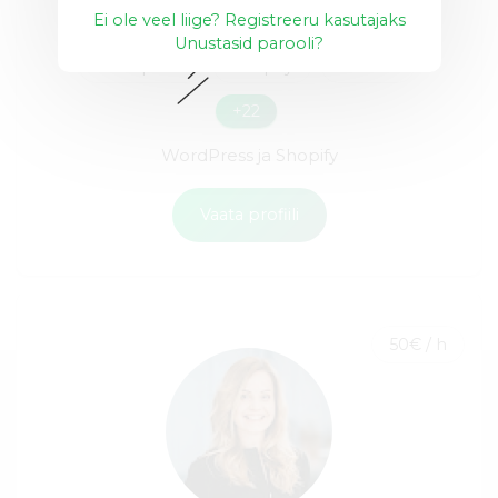
Ei ole veel liige? Registreeru kasutajaks
Unustasid parooli?
Wordpress
Shopify
HTML5
+22
WordPress ja Shopify
Vaata profiili
50€ / h