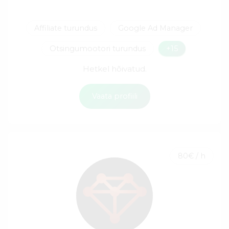
Affiliate turundus
Google Ad Manager
Otsingumootori turundus
+15
Hetkel hõivatud.
Vaata profiili
80€ / h