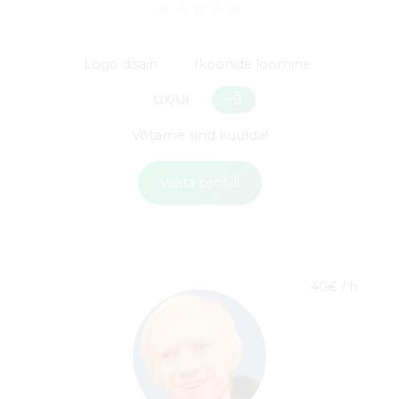
Logo disain
Ikoonide loomine
UX/UI
+8
Võtame sind kuulda!
Vaata profiili
40€ / h