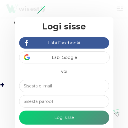
menu
Logi sisse
Leia vabakutselisi &
agentuure
Läbi Facebooki
Läbi Google
või
Henry Kehlmann