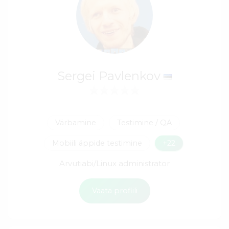
Sergei Pavlenkov
Värbamine
Testimine / QA
Mobiili äppide testimine
+22
Arvutiabi/Linux administrator
Vaata profiili