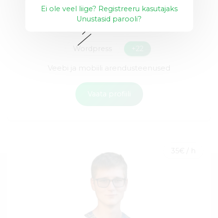
Ei ole veel liige? Registreeru kasutajaks
Unustasid parooli?
Veebidisain
Amazon AWS
Wordpress
+22
Veebi ja mobiili arendusteenused
Vaata profiili
35€ / h