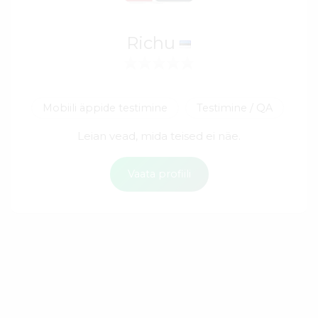
Richu
Mobiili äppide testimine
Testimine / QA
Leian vead, mida teised ei näe.
Vaata profiili