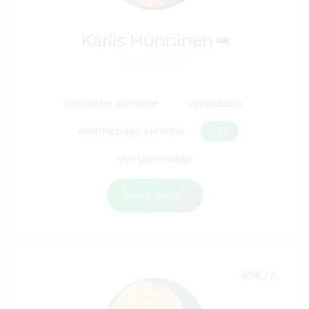
Karlis Hünninen
Kodulehe loomine
Veebidisain
Andmebaasi arendus
+22
Veebiarendaja
Vaata profiili
40€ / h