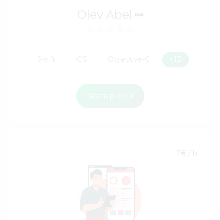
Olev Abel
Swift
iOS
Objective-C
+13
Vaata profiili
7€ / h