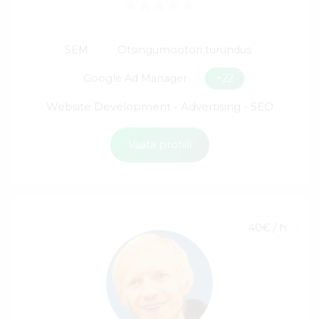
SEM
Otsingumootori turundus
Google Ad Manager
+22
Website Development - Advertising - SEO
Vaata profiili
40€ / h