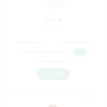
Liis
Affiliate turundus
Google Ad Manager
Otsingumootori turundus
+15
Hetkel hõivatud.
Vaata profiili
50€ / h