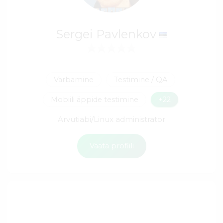
Sergei Pavlenkov
Värbamine
Testimine / QA
Mobiili äppide testimine
+22
Arvutiabi/Linux administrator
Vaata profiili