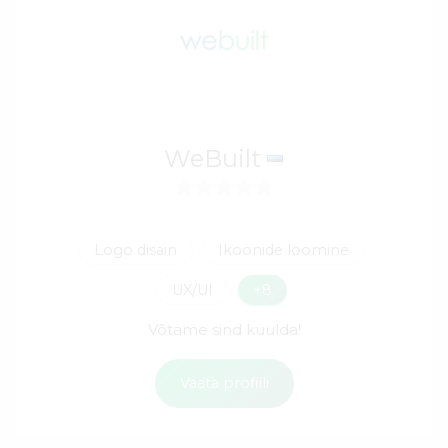
WeBuilt
Logo disain
Ikoonide loomine
UX/UI
+8
Võtame sind kuulda!
Vaata profiili