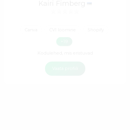
Kairi Fimberg
Canva
CVI loomine
Shopify
+19
Kodulehed, mis eristuvad
Vaata profiili