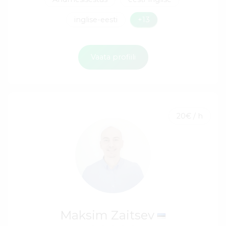
inglise-eesti
+13
Vaata profiili
20€ / h
Maksim Zaitsev