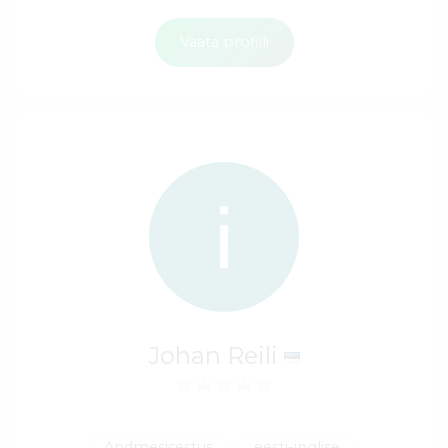
Vaata profiili
Johan Reili
Andmesisestus
eesti-inglise