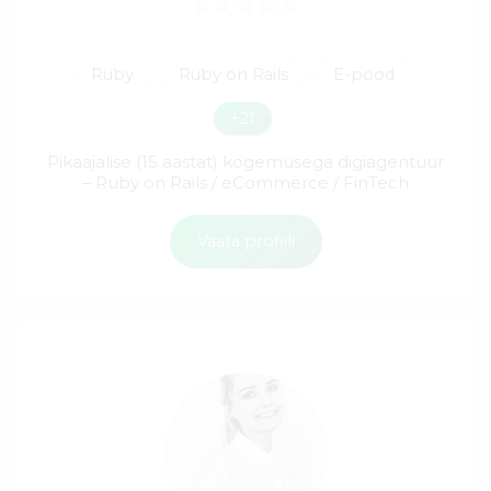
Ruby
Ruby on Rails
E-pood
+21
Pikaajalise (15 aastat) kogemusega digiagentuur
– Ruby on Rails / eCommerce / FinTech
Vaata profiili