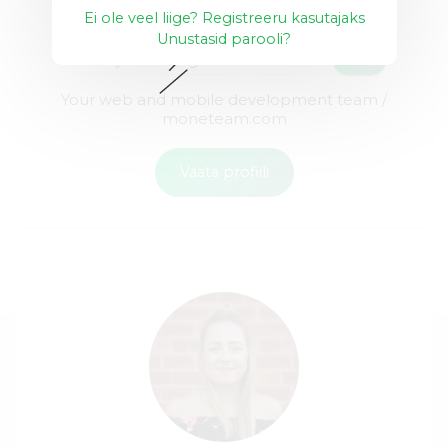
Ei ole veel liige? Registreeru kasutajaks
Unustasid parooli?
Node.js
Angular
React
+15
Your web and mobile development team /
moneteam.com
Vaata profiili