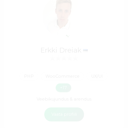
Erkki Dreiak
PHP
WooCommerce
UX/UI
+17
Veebikujundus & arendus
Vaata profiili