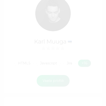
Karl Muuga
HTML5
Javascript
Jira
+16
Vaata profiili