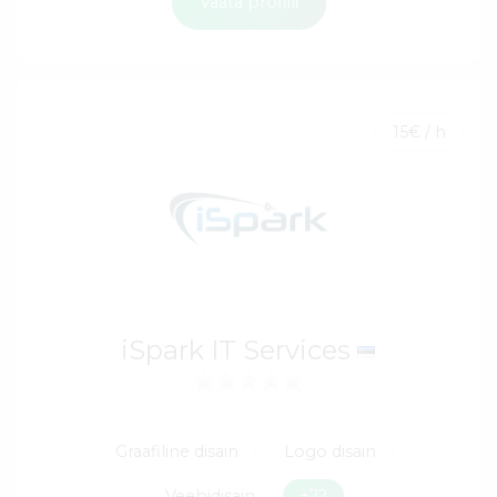
Vaata profiili
15€ / h
iSpark IT Services
Graafiline disain
Logo disain
Veebidisain
+22