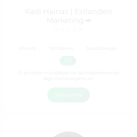
Kadi Hainas | Estlanders
Marketing
Shopify
Wordpress
Sisustrateegia
+17
E-poodide müügikasvule spetsialiseerunud
digiturundusagentuur
Vaata profiili