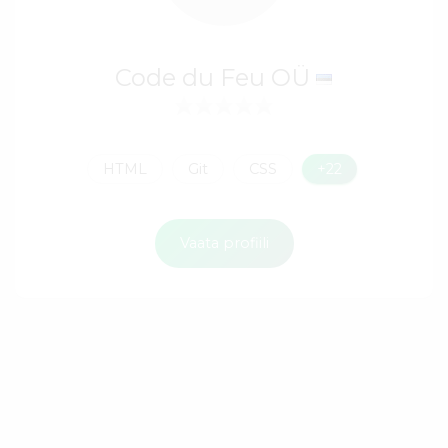
Code du Feu OÜ
HTML
Git
CSS
+22
Vaata profiili