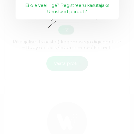
Ei ole veel liige? Registreeru kasutajaks
Unustasid parooli?
Ruby
Ruby on Rails
E-pood
+21
Pikaajalise (15 aastat) kogemusega digiagentuur
– Ruby on Rails / eCommerce / FinTech
Vaata profiili