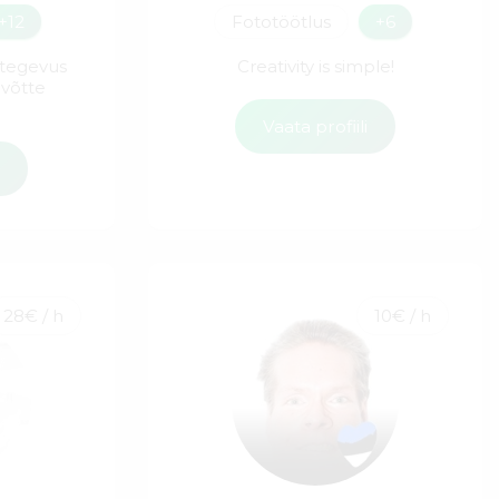
+12
Fototöötlus
+6
stegevus
Creativity is simple!
evõtte
Vaata profiili
i
28€ / h
10€ / h