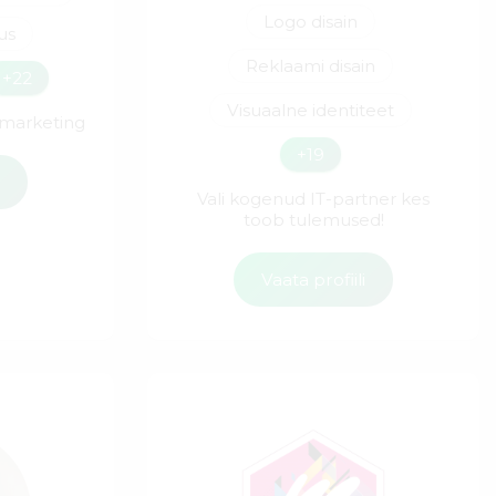
Logo disain
us
Reklaami disain
+22
Visuaalne identiteet
f marketing
+19
i
Vali kogenud IT-partner kes
toob tulemused!
Vaata profiili