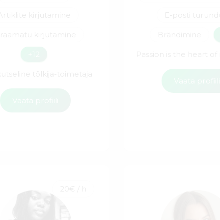
Artiklite kirjutamine
E-posti turund
-raamatu kirjutamine
Brändimine
+12
Passion is the heart o
utseline tõlkija-toimetaja
Vaata profiil
Vaata profiili
20€ / h