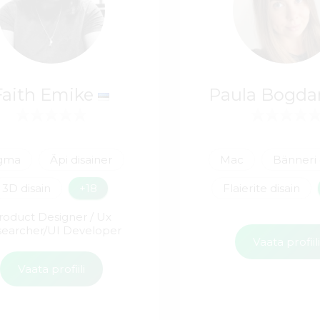
Faith Emike
Paula Bogd
igma
Äpi disainer
Mac
Bänneri 
3D disain
+18
Flaierite disain
roduct Designer / Ux
earcher/UI Developer
Vaata profiil
Vaata profiili