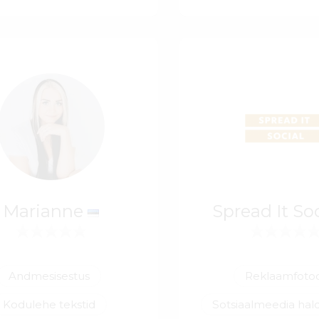
Marianne
Spread It So
Andmesisestus
Reklaamfoto
Kodulehe tekstid
Sotsiaalmeedia ha