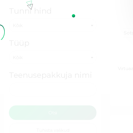
Tunni hind
Kõik
Sot
Tüüp
Kõik
Virtua
Teenusepakkuja nimi
Tühista valikud