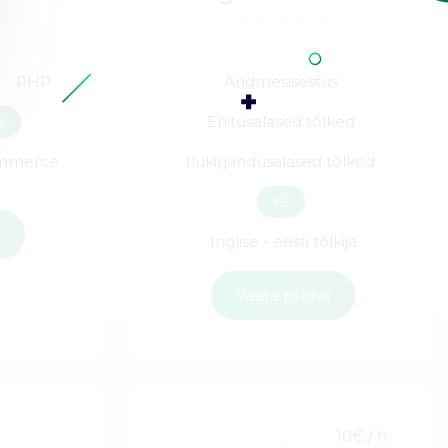
PHP
Andmesisestus
2
Ehitusalased tõlked
mmerce
Ilukirjandusalased tõlked
+5
i
Inglise - eesti tõlkija
Vaata profiili
10€ / h