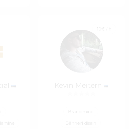
10€ / h
cial
Kevin Meitern
d
Brändimine
ldamine
Bänneri disain