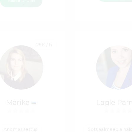
Vaata profiili
25€ / h
Marika
Lagle Pär
Andmesisestus
Sotsiaalmeedia ha