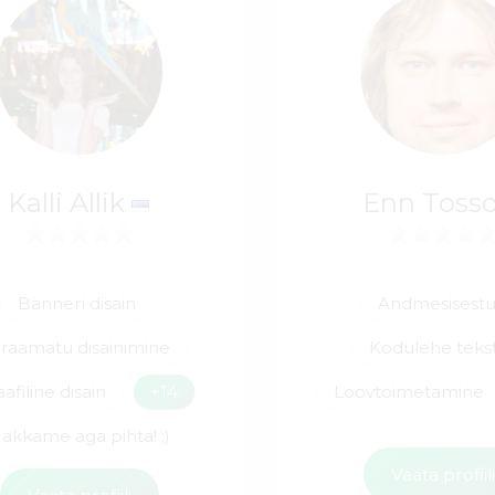
Kalli Allik
Enn Toss
Bänneri disain
Andmesisestu
-raamatu disainimine
Kodulehe tekst
afiline disain
+14
Loovtoimetamine
akkame aga pihta! ;)
Vaata profiil