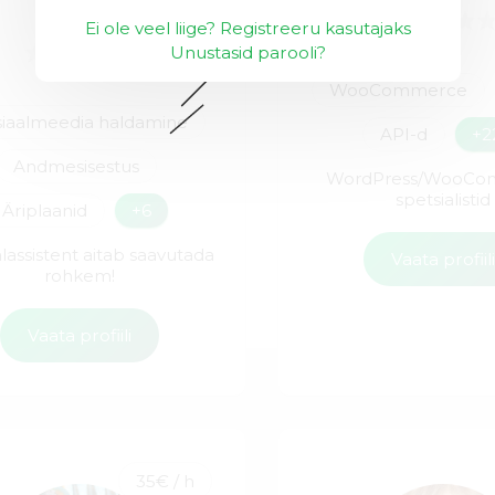
Ei ole veel liige? Registreeru kasutajaks
Unustasid parooli?
WooCommerce
siaalmeedia haldamine
API-d
+2
Andmesisestus
WordPress/WooCo
spetsialistid
Äriplaanid
+6
alassistent aitab saavutada
Vaata profiil
rohkem!
Vaata profiili
35€ / h