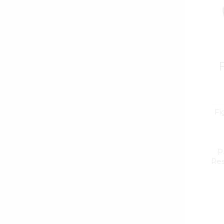
F
P
Res