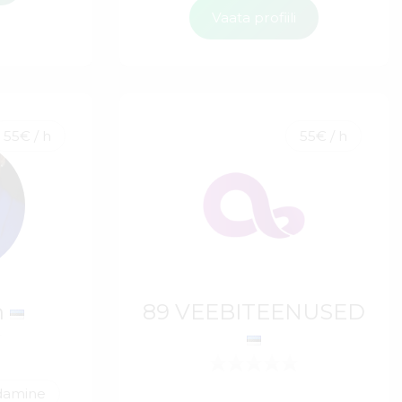
Vaata profiili
55€ / h
55€ / h
n
89 VEEBITEENUSED
ldamine