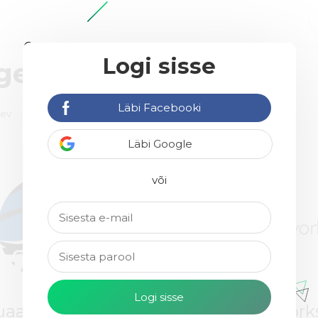
Logi sisse
agentuure
Läbi Facebooki
äev
Läbi Google
või
uaalassistent OÜ
YesITwor