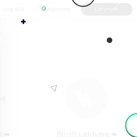
Logi sisse
Registreeru
Lisa projekt
ks
Birgit Laidvere