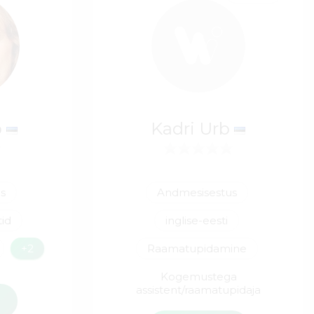
o
Kadri Urb
s
Andmesisestus
id
inglise-eesti
+2
Raamatupidamine
Kogemustega
assistent/raamatupidaja
i