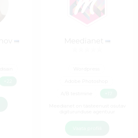
anov
Meedianet
disain
Wordpress
+22
Adobe Photoshop
A/B testimine
+17
i
Meedianet on täisteenust osutav
digiturunduse agentuur
Vaata profiili