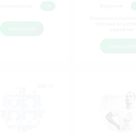
vtoimetamine
+4
Blogimine
Sihipärane turundu
täitmaks sinu ett
Vaata profiili
eesmärke!
Vaata profiil
35€ / h