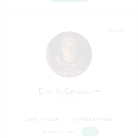
35€ / h
Endrik Eensalu
Graafiline disain
Ikoonide loomine
Bänneri disain
+19