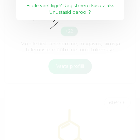
Ei ole veel liige? Registreeru kasutajaks
Unustasid parooli?
UX/UI
ROX
Facebook Pixel
+22
Mobile first lähenemine, mugavus, kiirus ja
tulemuste mõõtmine toob tulemuse.
Vaata profiili
60€ / h