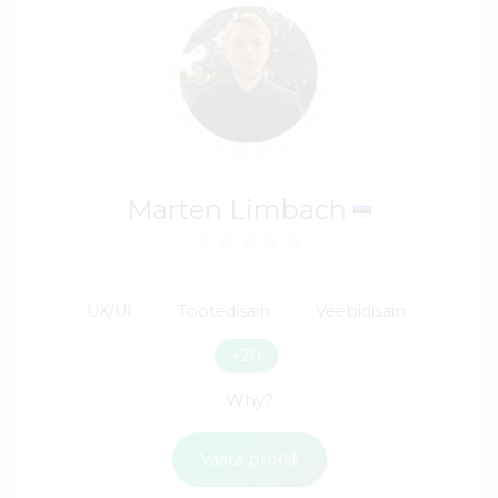
Marten Limbach
UX/UI
Tootedisain
Veebidisain
+20
Why?
Vaata profiili