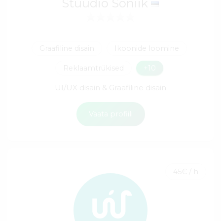
Stuudio Soniik
Graafiline disain
Ikoonide loomine
Reklaamtrükised
+10
UI/UX disain & Graafiline disain
Vaata profiili
45€ / h