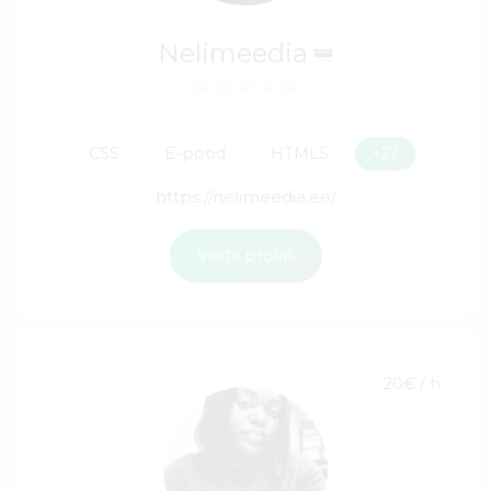
Nelimeedia
CSS
E-pood
HTML5
+22
https://nelimeedia.ee/
Vaata profiili
20€ / h