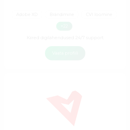
Adobe XD
Brändimine
CVI loomine
+22
Kiired digilahendused 24/7 support
Vaata profiili