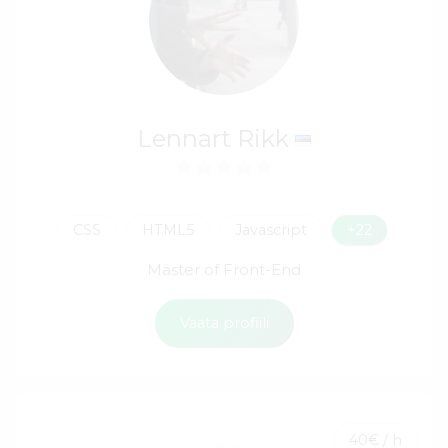
Lennart Rikk
CSS
HTML5
Javascript
+22
Mäster of Front-End
Vaata profiili
40€ / h