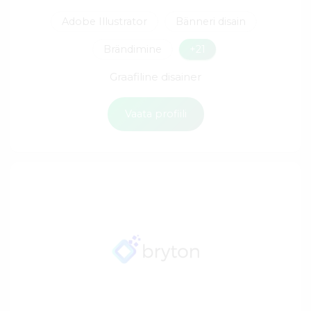
Adobe Illustrator
Bänneri disain
Brändimine
+21
Graafiline disainer
Vaata profiili