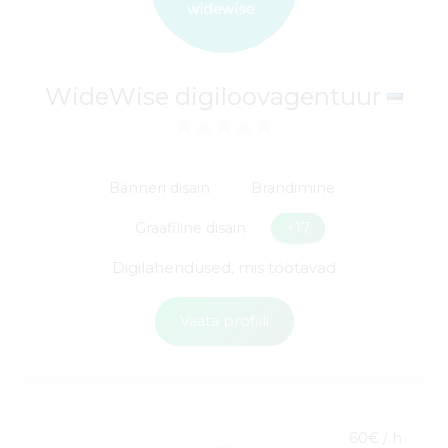
WideWise digiloovagentuur
Bänneri disain
Brändimine
Graafiline disain
+17
Digilahendused, mis töötavad
Vaata profiili
60€ / h