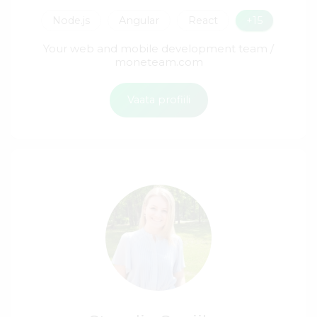
Node.js
Angular
React
+15
Your web and mobile development team /
moneteam.com
Vaata profiili