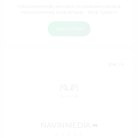
Infosüsteemide arendus (mobiilirakendused,
infosüsteemid, kodulehed) - Web System
Vaata profiili
50€ / h
NAVINMEDIA