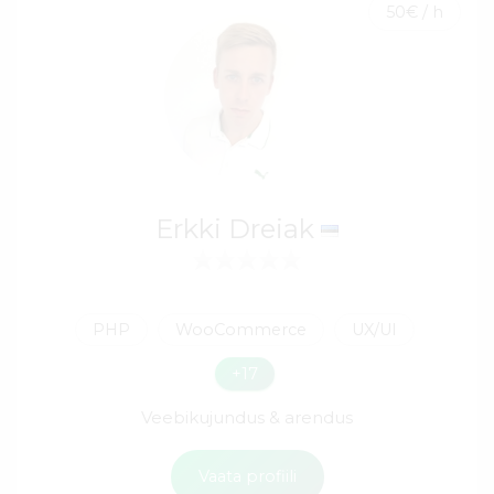
50€ / h
Erkki Dreiak
PHP
WooCommerce
UX/UI
+17
Veebikujundus & arendus
Vaata profiili