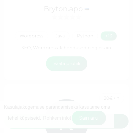
Bryton.app
Wordpress
Java
Python
+13
SEO, Wordpressi lahendused ning disain.
Vaata profiili
20€ / h
Kasutajakogemuse parandamiseks kasutame oma
Sain aru
lehel küpsiseid.
Rohkem infot
Filtreeri kasutajaid