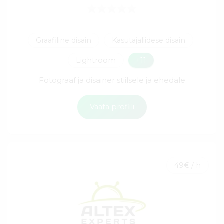
Graafiline disain
Kasutajaliidese disain
Lightroom
+11
Fotograaf ja disainer stiilsele ja ehedale
Vaata profiili
49€ / h