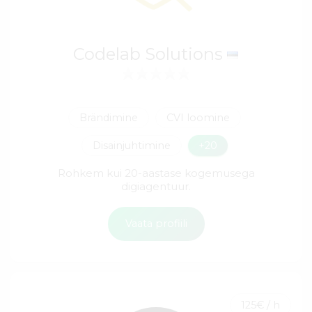
Codelab Solutions
Brändimine
CVI loomine
Disainjuhtimine
+20
Rohkem kui 20-aastase kogemusega
digiagentuur.
Vaata profiili
125€ / h