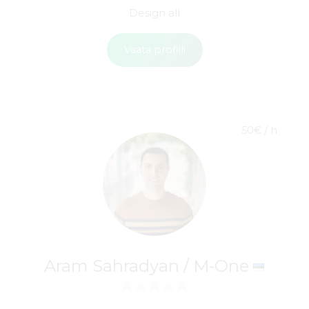
Design all
Vaata profiili
50€ / h
Aram Sahradyan / M-One