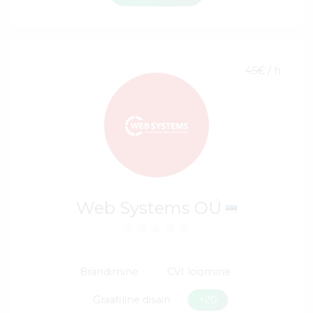
45€ / h
Web Systems OÜ
Brändimine
CVI loomine
Graafiline disain
+20