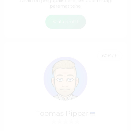
Disain on pelgupaik neile, kel pole midagi
paremat teha.
Vaata profiili
60€ / h
Toomas Pippar