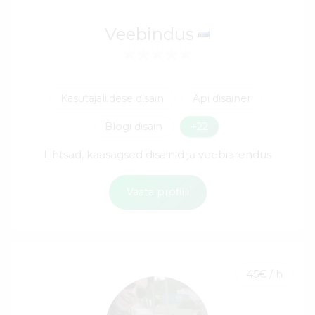
Veebindus
Kasutajaliidese disain
Äpi disainer
Blogi disain
+22
Lihtsad, kaasagsed disainid ja veebiarendus
Vaata profiili
45€ / h