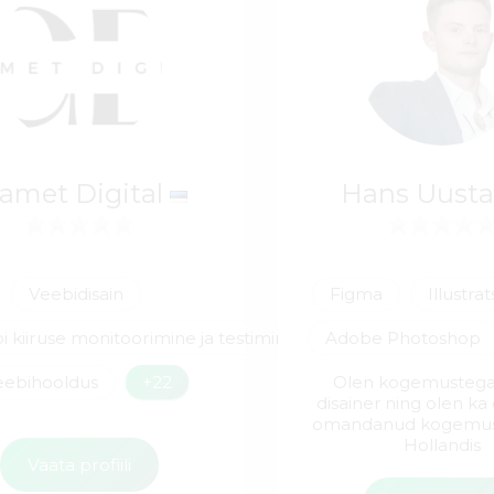
amet Digital
Hans Uust
Veebidisain
Figma
Illustra
i kiiruse monitoorimine ja testimine
Adobe Photoshop
eebihooldus
+22
Olen kogemustega
disainer ning olen ka
omandanud kogemusi
Hollandis
Vaata profiili