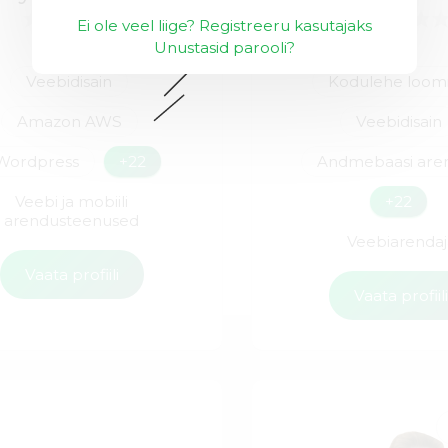
Ei ole veel liige? Registreeru kasutajaks
Unustasid parooli?
Veebidisain
Kodulehe loom
Amazon AWS
Veebidisain
Wordpress
+22
Andmebaasi are
Veebi ja mobiili
+22
arendusteenused
Veebiarendaj
Vaata profiili
Vaata profiil