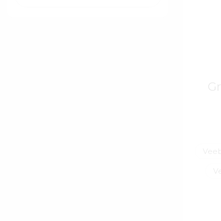
Gr
Veeb
V