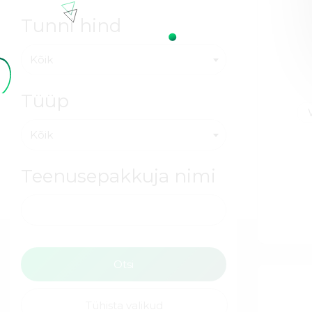
Tunni hind
Kõik
Tüüp
Kõik
Teenusepakkuja nimi
Tühista valikud