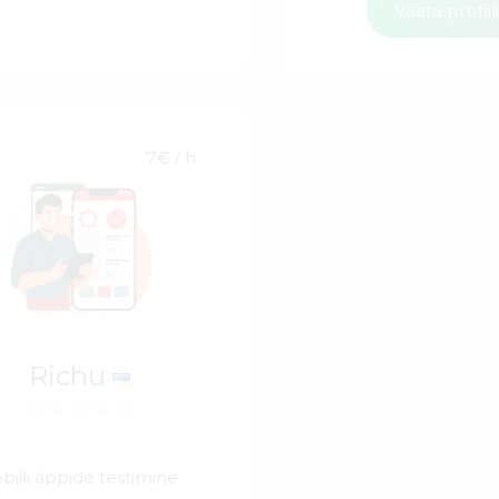
Vaata profiil
7€ / h
Richu
biili äppide testimine