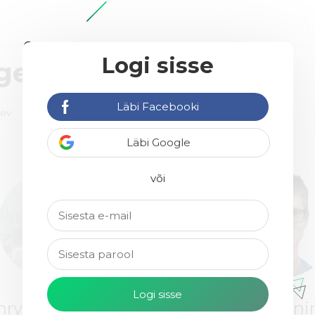
Logi sisse
agentuure
Läbi Facebooki
äev
Läbi Google
või
nry Kehlmann
Karlis Hünn