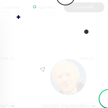
Logi sisse
Registreeru
Lisa projekt
35€ / h
40€ / h
inen
Sergei Pavlenkov