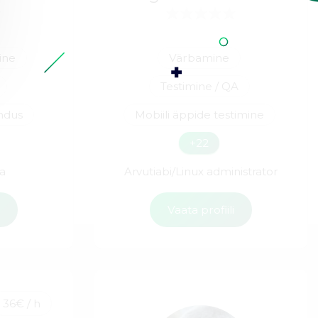
ine
Värbamine
Testimine / QA
ndus
Mobiili äppide testimine
+22
a
Arvutiabi/Linux administrator
i
Vaata profiili
36€ / h