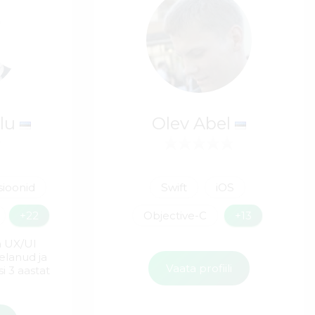
alu
Olev Abel
tsioonid
Swift
iOS
+22
Objective-C
+13
 UX/UI
 elanud ja
Vaata profiili
 3 aastat