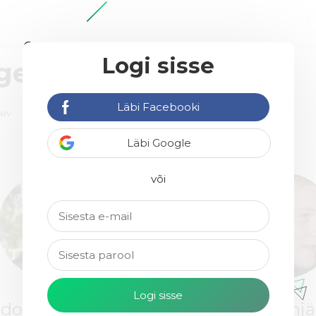
Logi sisse
agentuure
Läbi Facebooki
äev
Läbi Google
40€ / h
või
do Pruunlepp
Kaur Reinj