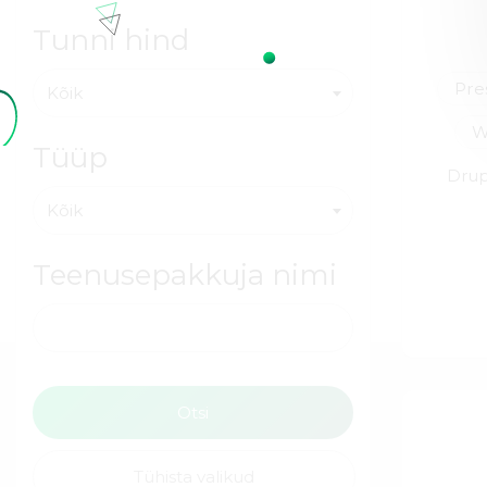
Tunni hind
Pre
Kõik
W
Tüüp
Drup
Kõik
Teenusepakkuja nimi
Tühista valikud