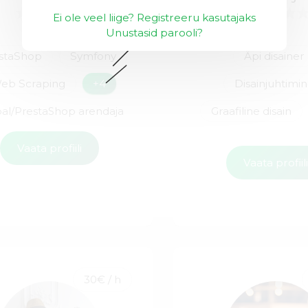
Ei ole veel liige? Registreeru kasutajaks
Unustasid parooli?
staShop
Symfony
Äpi disainer
eb Scraping
+4
Disainjuhtimi
al/PrestaShop arendaja
Graafiline disain
Vaata profiili
Vaata profiil
30€ / h