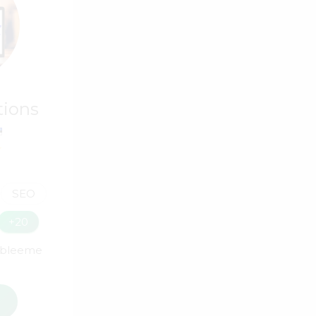
tions
SEO
+20
obleeme
i