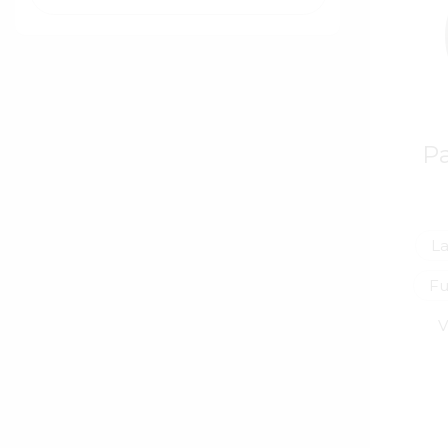
P
La
Fu
V