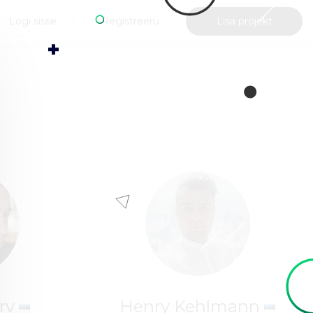
Logi sisse
Registreeru
Lisa projekt
ärv
Henry Kehlmann