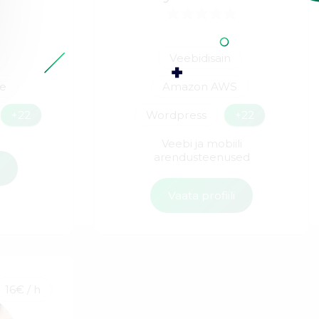
Veebidisain
ne
Amazon AWS
+22
Wordpress
+22
Veebi ja mobiili
arendusteenused
i
Vaata profiili
16€ / h