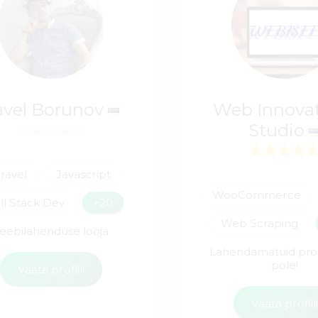
avel Borunov
Web Innova
Studio
ravel
Javascript
WooCommerce
ll Stack Dev
+20
Web Scraping
eebilahenduse looja
Lahendamatuid pr
pole!
Vaata profiili
Vaata profiil