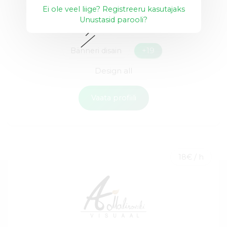
Ei ole veel liige? Registreeru kasutajaks
Unustasid parooli?
Graafiline disain
Ikoonide loomine
Bänneri disain
+19
Design all
Vaata profiili
18€ / h