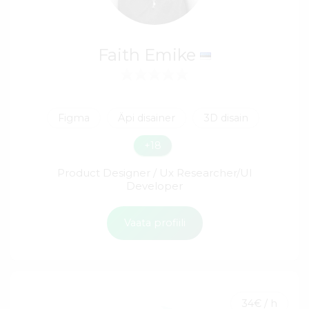
Faith Emike
Figma
Äpi disainer
3D disain
+18
Product Designer / Ux Researcher/UI
Developer
Vaata profiili
34€ / h