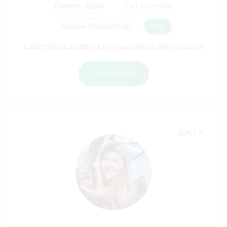
Flaierite disain
CVI loomine
Adobe Photoshop
+22
Läbimõeldud ideed, innovaatilised lahendused!
Vaata profiili
20€ / h