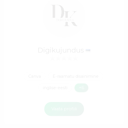
Digikujundus
Canva
E-raamatu disainimine
inglise-eesti
+6
Vaata profiili