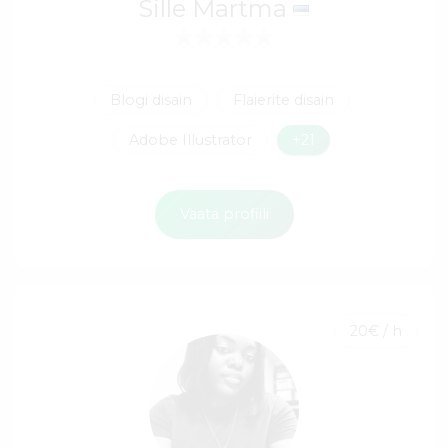
Sille Martma
Blogi disain
Flaierite disain
Adobe Illustrator
+21
Vaata profiili
20€ / h