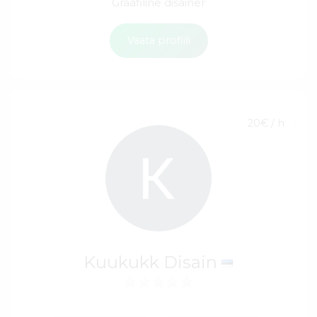
Graafiline disainer
Vaata profiili
20€ / h
Kuukukk Disain