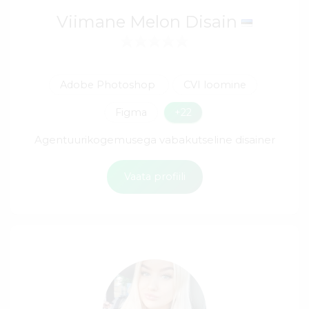
Viimane Melon Disain
Adobe Photoshop
CVI loomine
Figma
+22
Agentuurikogemusega vabakutseline disainer
Vaata profiili