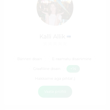
Kalli Allik
Bänneri disain
E-raamatu disainimine
Graafiline disain
+14
Hakkame aga pihta! ;)
Vaata profiili