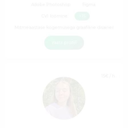
Adobe Photoshop
Figma
CVI loomine
+15
Mitmeaastase kogemusega graafiline disainer
Vaata profiili
15€ / h