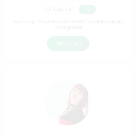
CVI loomine
+18
Bränding I Visuaalne identiteet I Graafiline disain
I Fotograafia
Vaata profiili