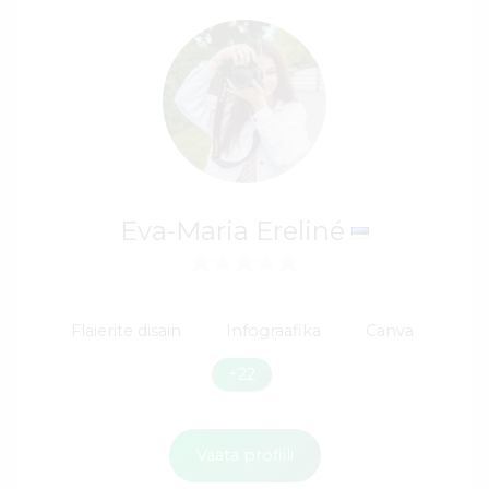
Eva-Maria Ereliné
Flaierite disain
Infograafika
Canva
+22
Vaata profiili