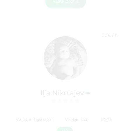
Vaata profiili
30€ / h
Ilja Nikolajev
Adobe Illustrator
Veebidisain
UX/UI