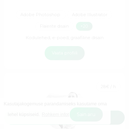
Adobe Photoshop
Adobe Illustrator
Flaierite disain
+20
Kodulehed, e-poed, graafiline disain
Vaata profiili
28€ / h
Kasutajakogemuse parandamiseks kasutame oma
Sain aru
lehel küpsiseid.
Rohkem infot
Filtreeri kasutajaid