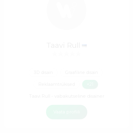
Taavi Rull
3D disain
Graafiline disain
Reklaamtrükised
+21
Taavi Rull - vabakutseline disainer
Vaata profiili