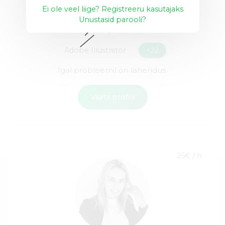
Ei ole veel liige? Registreeru kasutajaks
Unustasid parooli?
Adobe Photoshop
After effects
Adobe Illustrator
+22
Igal probleemil on lahendus.
Vaata profiili
25€ / h