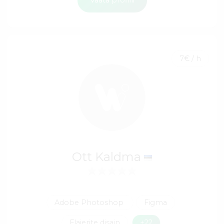
7€ / h
Ott Kaldma
Adobe Photoshop
Figma
Flaierite disain
+22