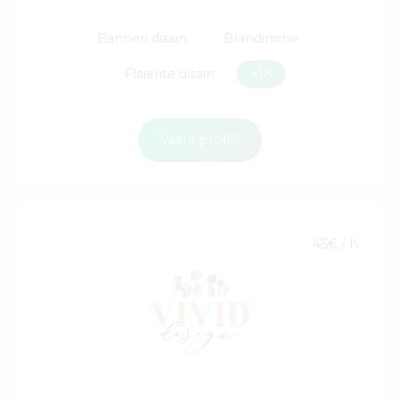
Bänneri disain
Brändimine
Flaierite disain
+16
Vaata profiili
45€ / h