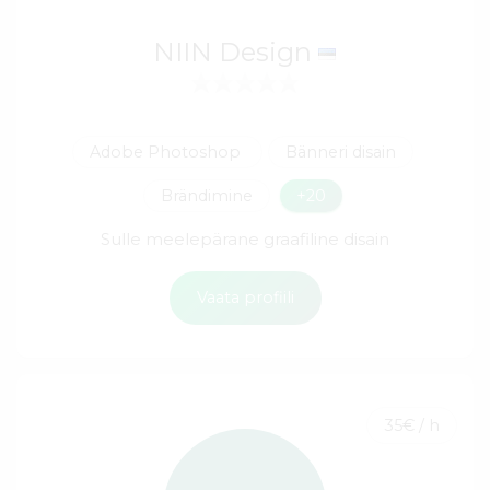
NIIN Design
Adobe Photoshop
Bänneri disain
Brändimine
+20
Sulle meelepärane graafiline disain
Vaata profiili
35€ / h