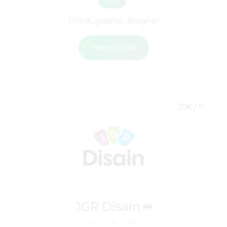
+18
UI/UX, graphic designer
Vaata profiili
20€ / h
JGR Disain