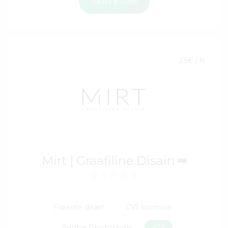
Vaata profiili
23€ / h
Mirt | Graafiline Disain
Flaierite disain
CVI loomine
Adobe Photoshop
+22