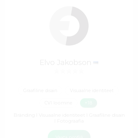
Elvo Jakobson
Graafiline disain
Visuaalne identiteet
CVI loomine
+18
Bränding I Visuaalne identiteet I Graafiline disain
I Fotograafia
Vaata profiili