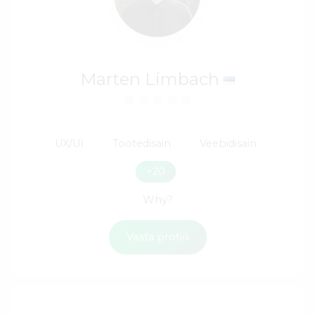
Marten Limbach
UX/UI
Tootedisain
Veebidisain
+20
Why?
Vaata profiili