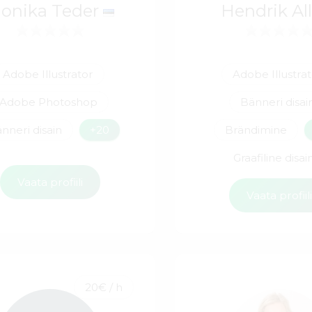
onika Teder
Hendrik Al
Adobe Illustrator
Adobe Illustra
Adobe Photoshop
Bänneri disai
nneri disain
+20
Brändimine
Graafiline disai
Vaata profiili
Vaata profiil
20€ / h