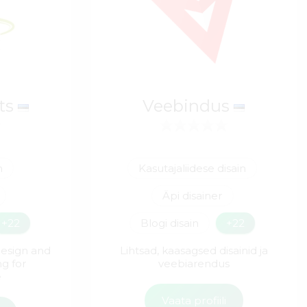
rts
Veebindus
n
Kasutajaliidese disain
Äpi disainer
+22
Blogi disain
+22
esign and
Lihtsad, kaasagsed disainid ja
g for
veebiarendus
e
Vaata profiili