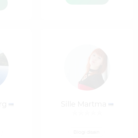
i
erg
Sille Martma
Blogi disain