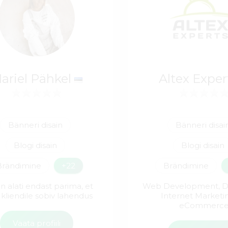
ariel Pähkel
Altex Expe
Bänneri disain
Bänneri disai
Blogi disain
Blogi disain
Brändimine
+22
Brändimine
 alati endast parima, et
Web Development, D
 kliendile sobiv lahendus
Internet Marketin
eCommerc
Vaata profiili