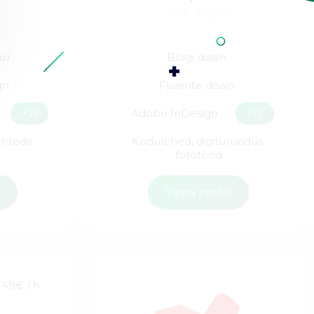
tor
Blogi disain
gn
Flaierite disain
+21
Adobe InDesign
+17
ehtede
Kodulehed, digiturundus,
fototööd
i
Vaata profiili
49€ / h