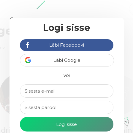
Logi sisse
agentuure
Läbi Facebooki
äev
Läbi Google
35€ / h
või
drik Eensalu
mydisai