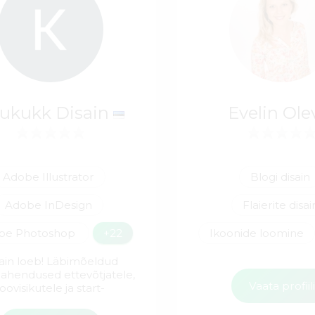
ukukk Disain
Evelin Ol
Adobe Illustrator
Blogi disain
Adobe InDesign
Flaierite disai
be Photoshop
+22
Ikoonide loomine
ain loeb! Läbimõeldud
ilahendused ettevõtjatele,
Vaata profiil
loovisikutele ja start-