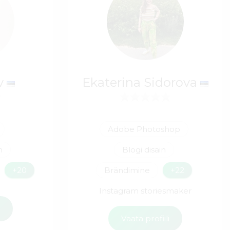
ev
Ekaterina Sidorova
Adobe Photoshop
n
Blogi disain
+20
Brändimine
+22
Instagram storiesmaker
i
Vaata profiili