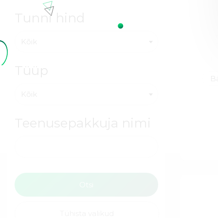
Tunni hind
Kõik
Tüüp
Bä
Kõik
Teenusepakkuja nimi
Tühista valikud