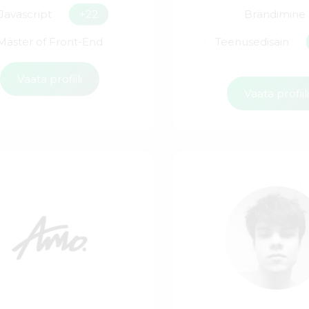
Javascript
+22
Brändimine
Mäster of Front-End
Teenusedisain
Vaata profiili
Vaata profiil