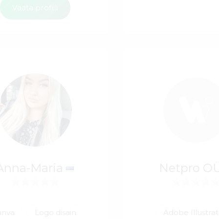
Vaata profiili
Anna-Maria
Netpro O
anva
Logo disain
Adobe Illustra