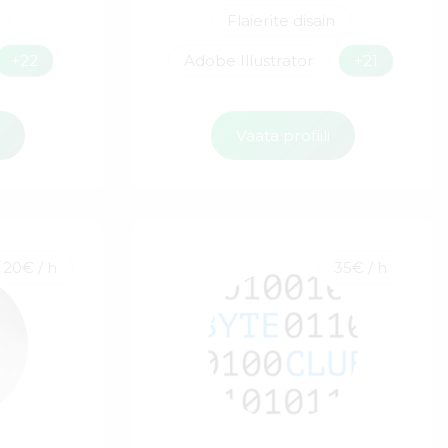
Flaierite disain
+22
Adobe Illustrator
+21
i
Vaata profiili
20€ / h
35€ / h