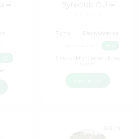
la
Byteclub OÜ
tor
Figma
Disainjuhtimine
n
Flaierite disain
+22
+21
Sinu veebileht peab olema
parem!
ner
Vaata profiili
i
30€ / h