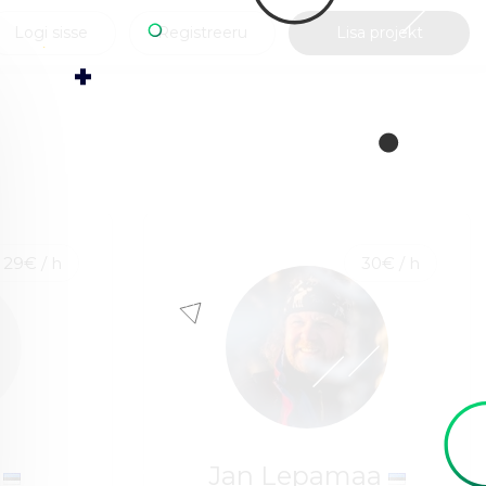
Logi sisse
Registreeru
Lisa projekt
29€ / h
30€ / h
n
Jan Lepamaa