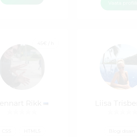
Vaata profiil
45€ / h
ennart Rikk
Liisa Trisb
CSS
HTML5
Blogi disain