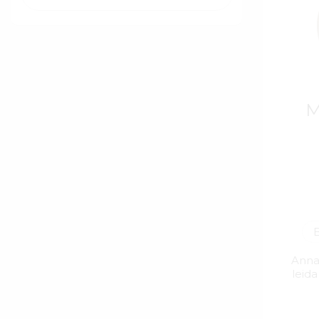
M
Annan
leida