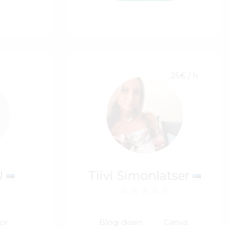
25€ / h
Ü
Tiivi Simonlatser
tor
Blogi disain
Canva