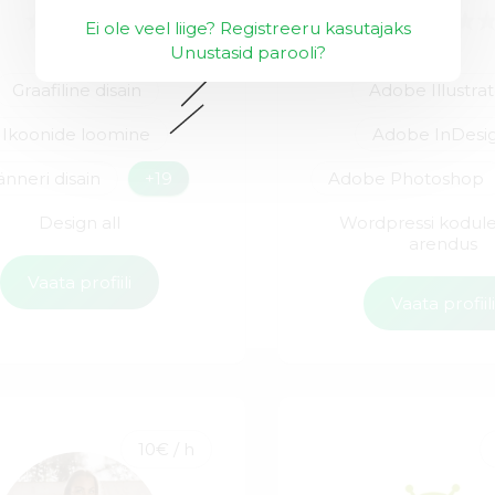
Ei ole veel liige? Registreeru kasutajaks
Unustasid parooli?
Graafiline disain
Adobe Illustra
Ikoonide loomine
Adobe InDesi
nneri disain
+19
Adobe Photoshop
Design all
Wordpressi kodul
arendus
Vaata profiili
Vaata profiil
10€ / h