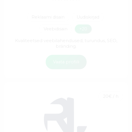
Reklaami disain
Uudiskirjad
Veebidisain
+20
Kvaliteetsed veebilahendused, turundus, SEO,
bränding.
Vaata profiili
20€ / h