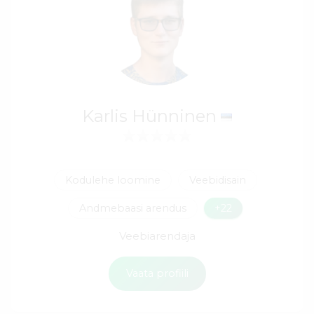
Karlis Hünninen
Kodulehe loomine
Veebidisain
Andmebaasi arendus
+22
Veebiarendaja
Vaata profiili