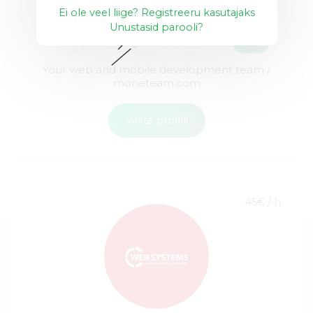
Ei ole veel liige? Registreeru kasutajaks
Unustasid parooli?
Node.js
Angular
React
+15
Your web and mobile development team /
moneteam.com
Vaata profiili
45€ / h