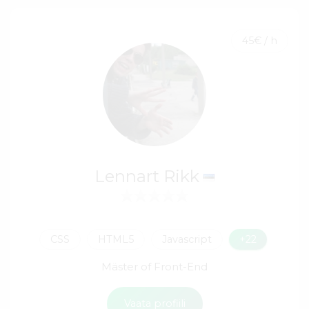
45€ / h
Lennart Rikk
CSS
HTML5
Javascript
+22
Mäster of Front-End
Vaata profiili