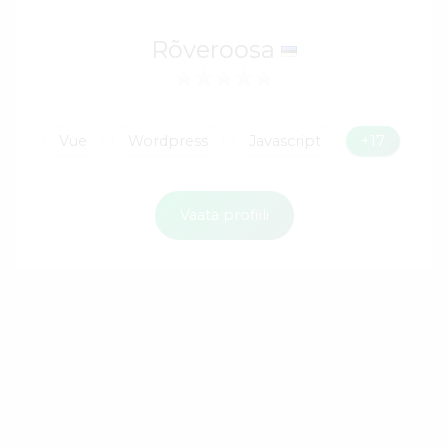
Rõveroosa
Vue
Wordpress
Javascript
+17
Vaata profiili