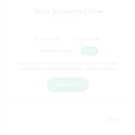
Web Systems OÜ
Brändimine
CVI loomine
Graafiline disain
+20
Infosüsteemide arendus (mobiilirakendused,
infosüsteemid, kodulehed) - Web System
Vaata profiili
15€ / h