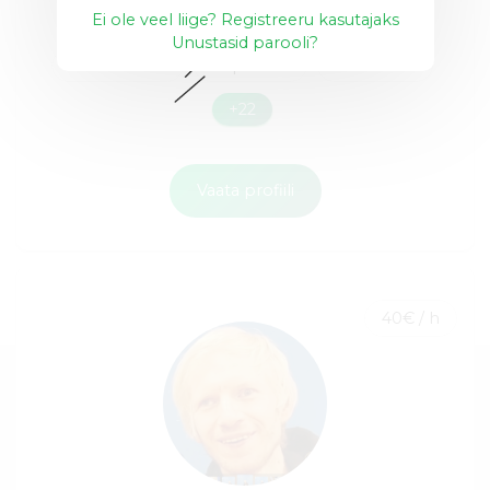
Ei ole veel liige? Registreeru kasutajaks
Unustasid parooli?
Kõnekeskus
Äriplaanid
Ärianalüüs
+22
Vaata profiili
40€ / h