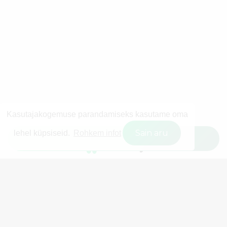
Kasutajakogemuse parandamiseks kasutame oma
Sain aru
lehel küpsiseid.
Rohkem infot
Filtreeri kasutajaid
© 2026 Wisestly OÜ