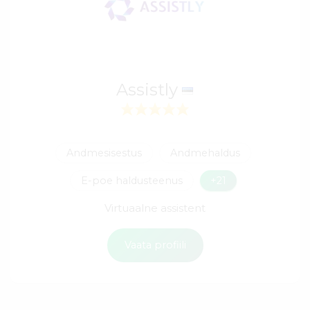
Assistly
Andmesisestus
Andmehaldus
E-poe haldusteenus
+21
Virtuaalne assistent
Vaata profiili