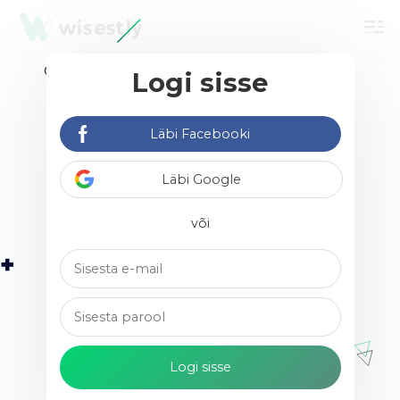
menu
Logi sisse
Leia vabakutselisi &
agentuure
Läbi Facebooki
Läbi Google
või
Aleksander Treier