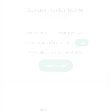
Sergei Pavlenkov
Värbamine
Testimine / QA
Mobiili äppide testimine
+22
Arvutiabi/Linux administrator
Vaata profiili