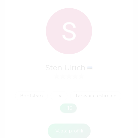
Sten Ulrich
Bootstrap
Jira
Tarkvara testimine
+16
Vaata profiili