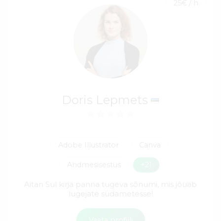
25€ / h
Doris Lepmets
Adobe Illustrator
Canva
Andmesisestus
+21
Aitan Sul kirja panna tugeva sõnumi, mis jõuab
lugejate südametesse!
Vaata profiili