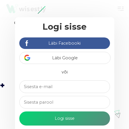
menu
Logi sisse
Leia vabakutselisi &
agentuure
Läbi Facebooki
Läbi Google
või
Virtuaalassistent OÜ