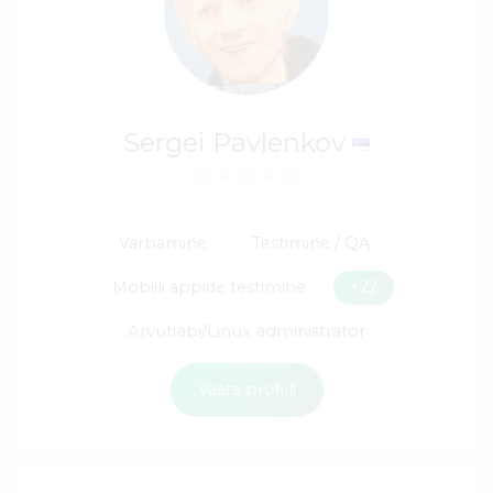
Sergei Pavlenkov
Värbamine
Testimine / QA
Mobiili äppide testimine
+22
Arvutiabi/Linux administrator
Vaata profiili