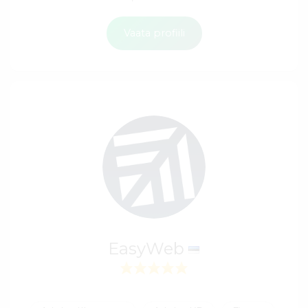
Vaata profiili
EasyWeb