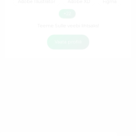
Adobe Illustrator
Adobe XD
Figma
+22
Teeme Sulle veebi lihtsaks!
Vaata profiili