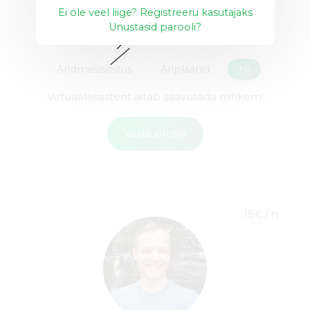
Ei ole veel liige? Registreeru kasutajaks
Unustasid parooli?
Sotsiaalmeedia haldamine
Andmesisestus
Äriplaanid
+6
Virtuaalassistent aitab saavutada rohkem!
Vaata profiili
18€ / h