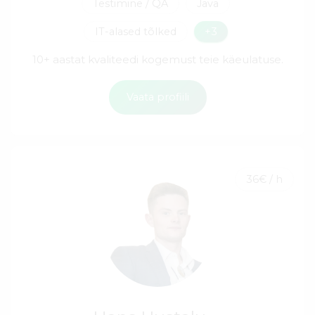
Testimine / QA
Java
IT-alased tõlked
+3
10+ aastat kvaliteedi kogemust teie käeulatuse.
Vaata profiili
36€ / h