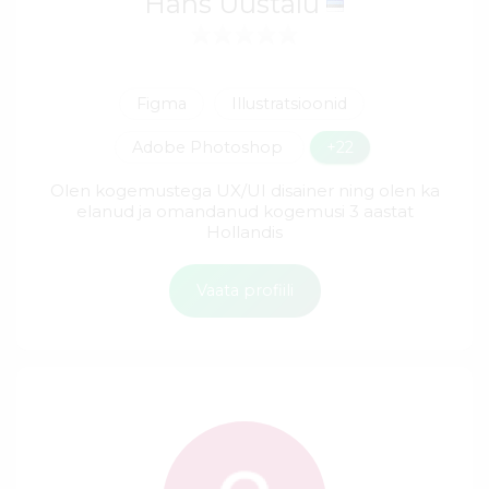
Hans Uustalu
Figma
Illustratsioonid
Adobe Photoshop
+22
Olen kogemustega UX/UI disainer ning olen ka
elanud ja omandanud kogemusi 3 aastat
Hollandis
Vaata profiili