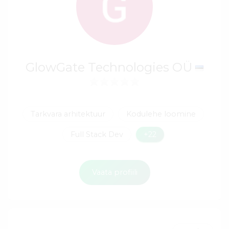
GlowGate Technologies OÜ
Tarkvara arhitektuur
Kodulehe loomine
Full Stack Dev
+22
Vaata profiili