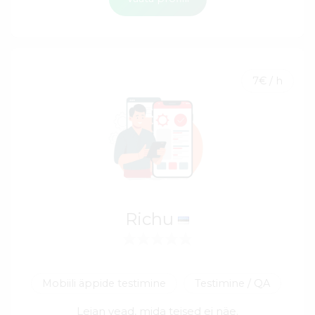
7€ / h
Richu
Mobiili äppide testimine
Testimine / QA
Leian vead, mida teised ei näe.