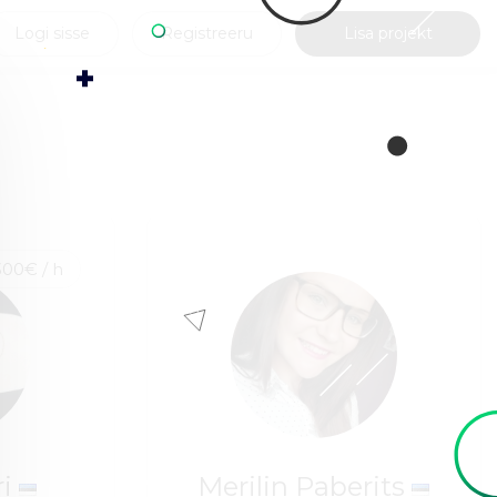
Logi sisse
Registreeru
Lisa projekt
300€ / h
ri
Merilin Paberits