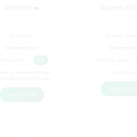
Pikstrik
Kaimo Kii
Tootefoto
Bänneri disai
Reklaamfotod
Brändimine
Teenusfoto
+5
Flaierite disain
ote- ja reklaamfotole
portfoolio
tsialiseerunud stuudio
Vaata profiil
Vaata profiili