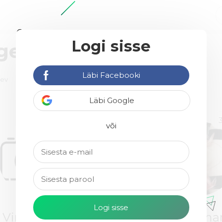
Logi sisse
agentuure
Läbi Facebooki
äev
Läbi Google
või
Virkofoto
Siiri Kuma