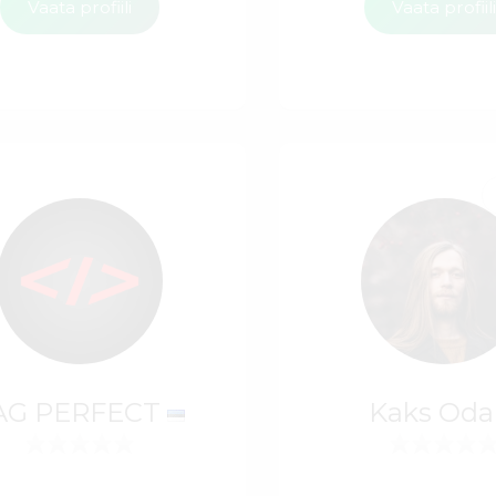
Vaata profiili
Vaata profiil
AG PERFECT
Kaks Od