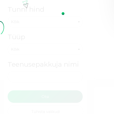
Tunni hind
Kõik
Tüüp
Kõik
Teenusepakkuja nimi
Tühista valikud