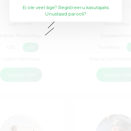
Ei ole veel liige? Registreeru kasutajaks
Unustasid parooli?
Lightroom
Fototöötlus
Adobe Photoshop
Reklaamfoto
CSS
+16
Tootefoto
Collect Memories
Fine art portreefo
Vaata profiili
Vaata profiil