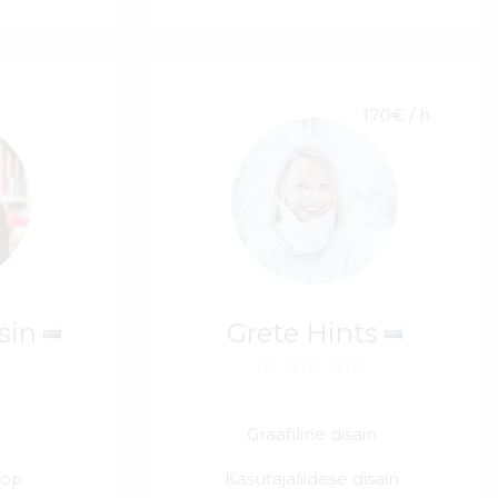
170€ / h
ksin
Grete Hints
Graafiline disain
hop
Kasutajaliidese disain