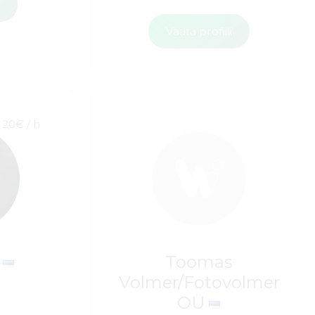
i
Vaata profiili
20€ / h
a
Toomas
Volmer/Fotovolmer
OÜ