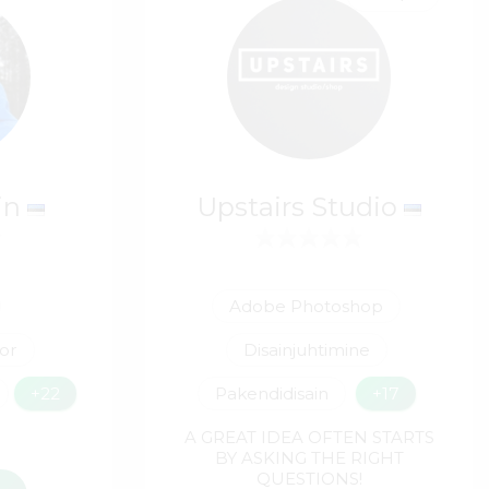
in
Upstairs Studio
Adobe Photoshop
tor
Disainjuhtimine
+22
Pakendidisain
+17
A GREAT IDEA OFTEN STARTS
BY ASKING THE RIGHT
QUESTIONS!