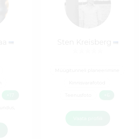
aa
Sten Kreisberg
Müügitunneli planeerimine
n
Kinnisvarafotod
+17
Teenusfoto
+6
rundus,
Vaata profiili
i