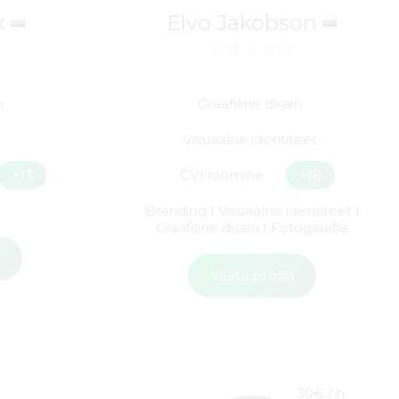
k
Elvo Jakobson
n
Graafiline disain
Visuaalne identiteet
+13
CVI loomine
+18
Bränding I Visuaalne identiteet I
Graafiline disain I Fotograafia
i
Vaata profiili
30€ / h