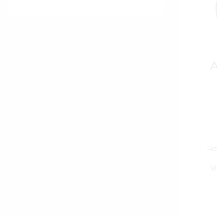
A
Re
V