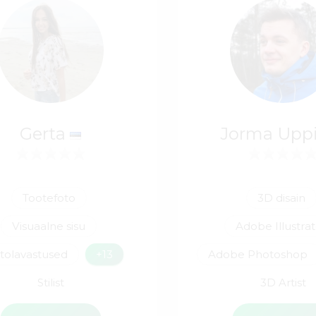
Gerta
Jorma Upp
Tootefoto
3D disain
Visuaalne sisu
Adobe Illustra
tolavastused
+13
Adobe Photoshop
Stilist
3D Artist