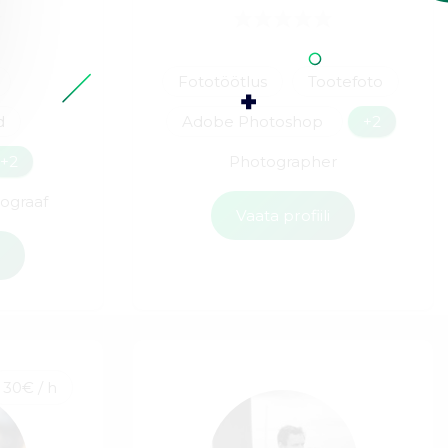
Fototöötlus
Tootefoto
d
Adobe Photoshop
+2
+2
Photographer
tograaf
Vaata profiili
i
30€ / h