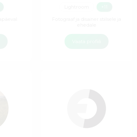
Lightroom
+11
napäeval
Fotograaf ja disainer stiilsele ja
!
ehedale
i
Vaata profiili