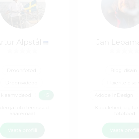
rtur Alpstål
Jan Lepam
Droonifotod
Blogi disain
Droonivideod
Flaierite disai
klaamvideod
+5
Adobe InDesign
ideo ja foto teenused
Kodulehed, digitu
Saaremaal
fototööd
Vaata profiili
Vaata profiil