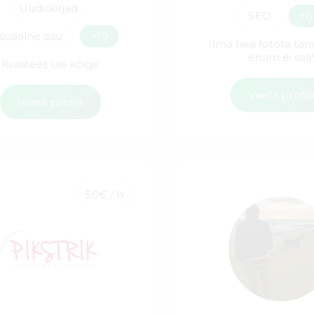
Uudiskirjad
SEO
+6
isuaalne sisu
+19
Ilma hea fotota tä
enam ei saa
Kvaliteet üle kõige
Vaata profiil
Vaata profiili
50€ / h