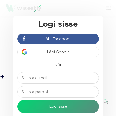
menu
Logi sisse
Leia vabakutselisi &
agentuure
Läbi Facebooki
Läbi Google
või
Paula Bogdanov