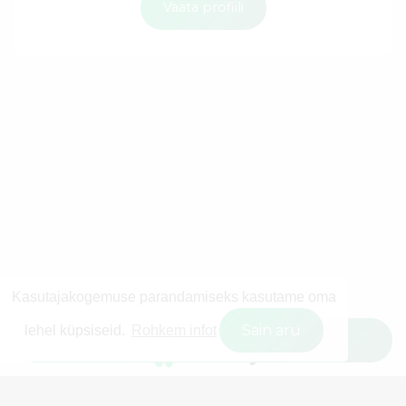
Vaata profiili
Kasutajakogemuse parandamiseks kasutame oma
Sain aru
lehel küpsiseid.
Rohkem infot
Filtreeri kasutajaid
© 2026 Wisestly OÜ