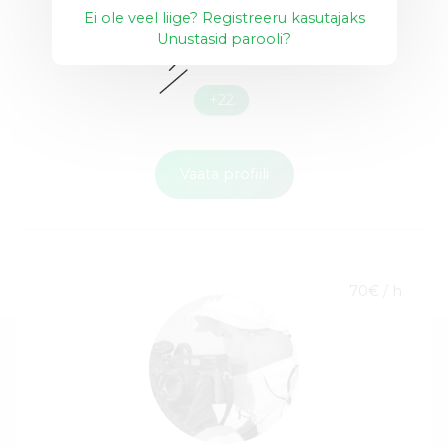
Ei ole veel liige? Registreeru kasutajaks
Unustasid parooli?
Mac
Bänneri disain
Flaierite disain
+22
Vaata profiili
70€ / h