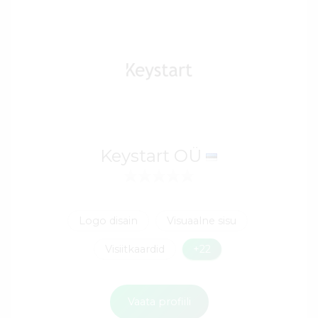
Keystart OÜ
Logo disain
Visuaalne sisu
Visiitkaardid
+22
Vaata profiili