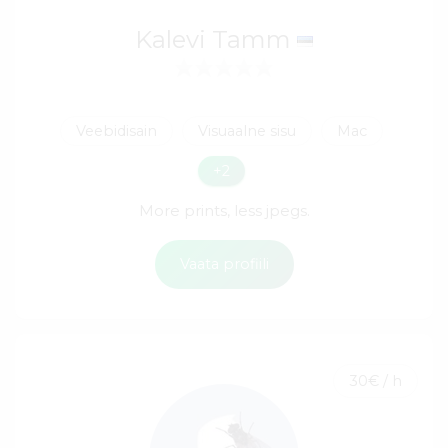
Kalevi Tamm
Veebidisain
Visuaalne sisu
Mac
+2
More prints, less jpegs.
Vaata profiili
30€ / h