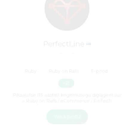
PerfectLine
Ruby
Ruby on Rails
E-pood
+21
Pikaajalise (15 aastat) kogemusega digiagentuur
– Ruby on Rails / eCommerce / FinTech
Vaata profiili