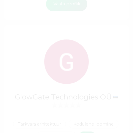
Vaata profiili
GlowGate Technologies OÜ
Tarkvara arhitektuur
Kodulehe loomine