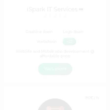
iSpark IT Services
Graafiline disain
Logo disain
Veebidisain
+22
WebSite and Mobile app development @
affordable price
Vaata profiili
80€ / h