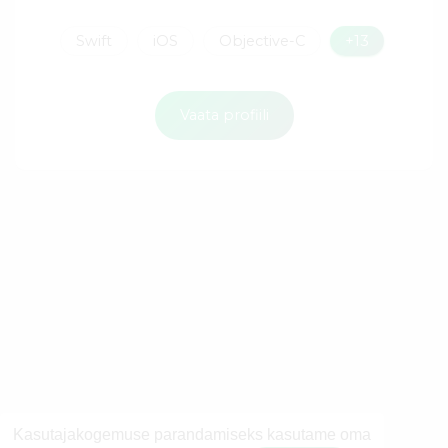
Swift
iOS
Objective-C
+13
Vaata profiili
Kasutajakogemuse parandamiseks kasutame oma