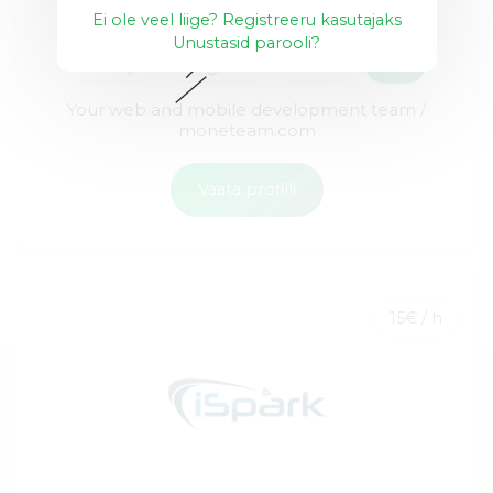
Ei ole veel liige? Registreeru kasutajaks
Unustasid parooli?
Node.js
Angular
React
+15
Your web and mobile development team /
moneteam.com
Vaata profiili
15€ / h