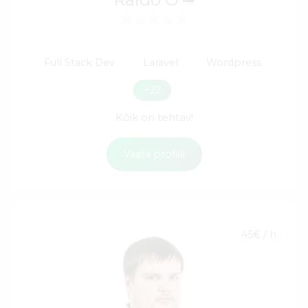
Full Stack Dev
Laravel
Wordpress
+22
Kõik on tehtav!
Vaata profiili
45€ / h