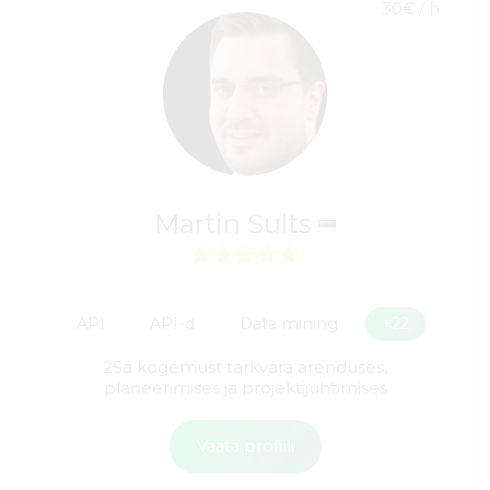
30€ / h
Martin Sults
API
API-d
Data mining
+22
25a kogemust tarkvara arenduses,
planeerimises ja projektijuhtimises
Vaata profiili