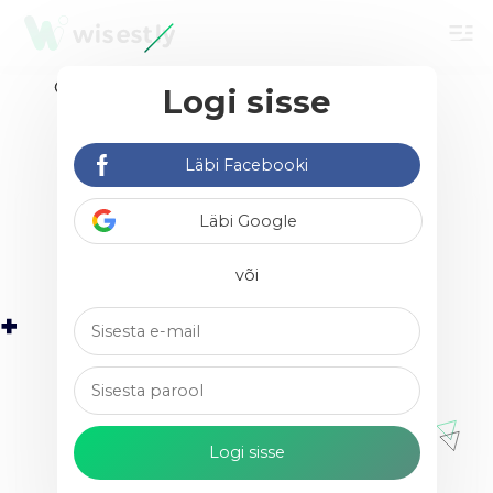
menu
Logi sisse
Leia vabakutselisi &
agentuure
Läbi Facebooki
Läbi Google
või
Nikita Popov