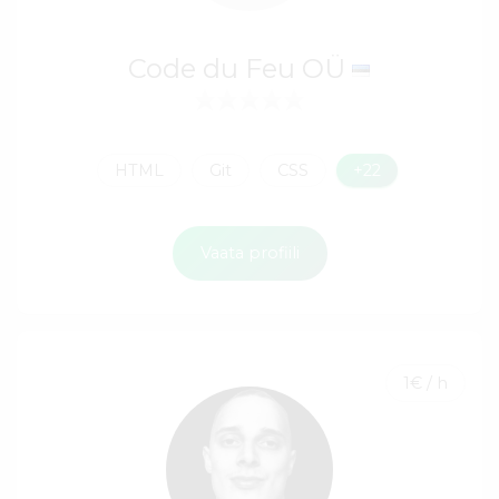
Code du Feu OÜ
HTML
Git
CSS
+22
Vaata profiili
1€ / h