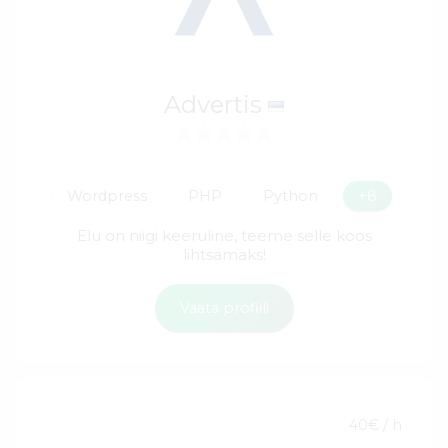
Advertis
Wordpress
PHP
Python
+8
Elu on niigi keeruline, teeme selle koos
lihtsamaks!
Vaata profiili
40€ / h