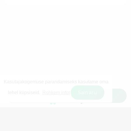
Kasutajakogemuse parandamiseks kasutame oma
Sain aru
lehel küpsiseid.
Rohkem infot
Filtreeri kasutajaid
© 2026 Wisestly OÜ