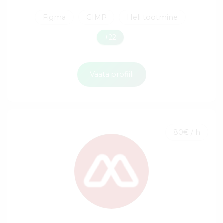
Figma
GIMP
Heli tootmine
+22
Vaata profiili
80€ / h