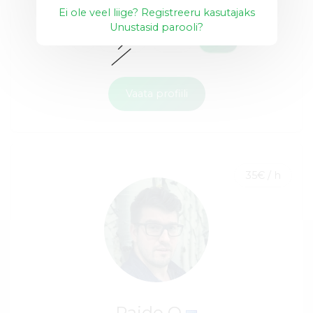
Ei ole veel liige? Registreeru kasutajaks
Unustasid parooli?
AJAX
API
+22
Vaata profiili
35€ / h
Raido O