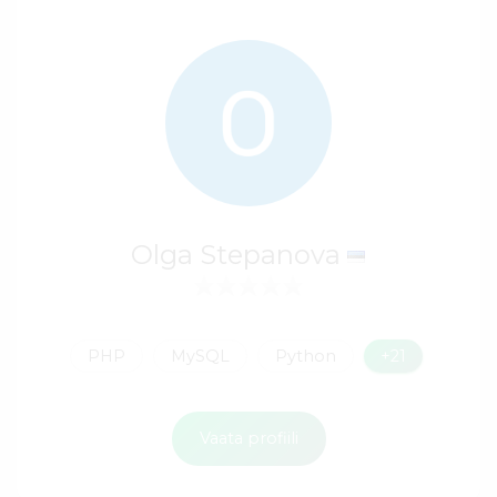
Olga Stepanova
PHP
MySQL
Python
+21
Vaata profiili