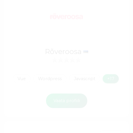
Rõveroosa
Vue
Wordpress
Javascript
+17
Vaata profiili