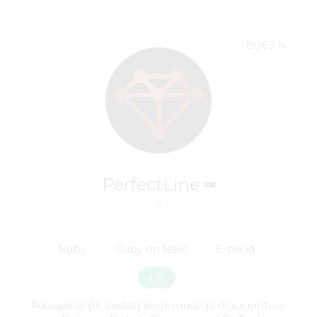
80€ / h
PerfectLine
Ruby
Ruby on Rails
E-pood
+21
Pikaajalise (15 aastat) kogemusega digiagentuur