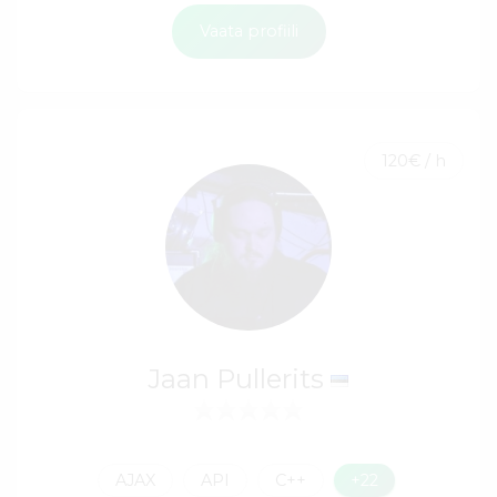
Vaata profiili
120€ / h
Jaan Pullerits
AJAX
API
C++
+22