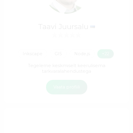
Taavi Juursalu
Inkscape
GIS
Node.js
+22
Tegeleme keskmiselt keerulisema
tarkvaralahendustega
Vaata profiili