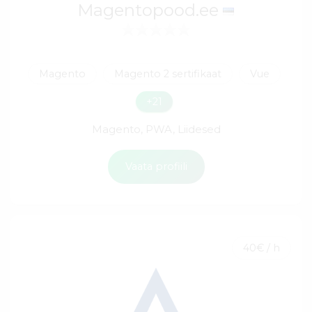
Magentopood.ee
Magento
Magento 2 sertifikaat
Vue
+21
Magento, PWA, Liidesed
Vaata profiili
40€ / h