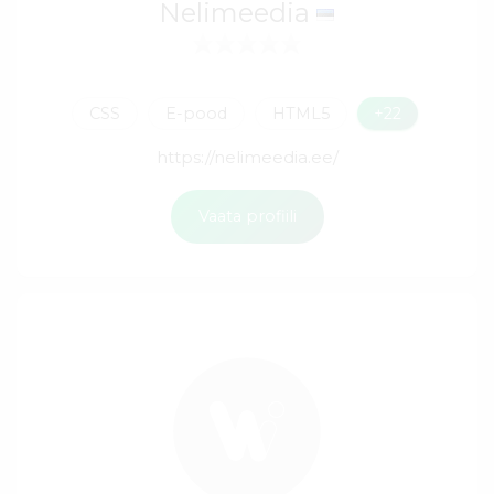
Nelimeedia
CSS
E-pood
HTML5
+22
https://nelimeedia.ee/
Vaata profiili