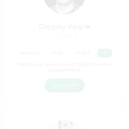
Gregory Karp
Javascript
SCSS
HTML5
+21
Web & App development, Object Oriented
programming
Vaata profiili