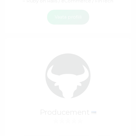
– Ruby on Rails / eCommerce / FinTech
Vaata profiili
Producement