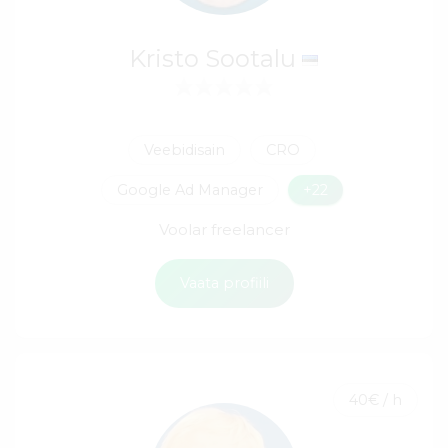
Kristo Sootalu
Veebidisain
CRO
Google Ad Manager
+22
Voolar freelancer
Vaata profiili
40€ / h