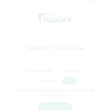
iSpark IT Services
Graafiline disain
Logo disain
Veebidisain
+22
WebSite and Mobile app development @
affordable price
Vaata profiili