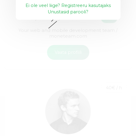
Ei ole veel liige? Registreeru kasutajaks
Unustasid parooli?
Node.js
Angular
React
+15
Your web and mobile development team /
moneteam.com
Vaata profiili
40€ / h