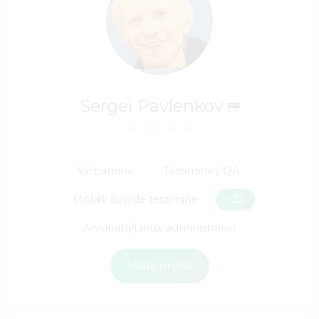
Sergei Pavlenkov
Värbamine
Testimine / QA
Mobiili äppide testimine
+22
Arvutiabi/Linux administrator
Vaata profiili