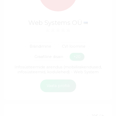
Web Systems OÜ
Brändimine
CVI loomine
Graafiline disain
+20
Infosüsteemide arendus (mobiilirakendused,
infosüsteemid, kodulehed) - Web System
Vaata profiili
15€ / h