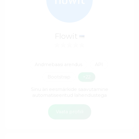
Flowit
Andmebaasi arendus
API
Bootstrap
+22
Sinu äri eesmärkide saavutamine
automatiseeritud lahendustega
Vaata profiili