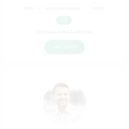
PHP
WooCommerce
UX/UI
+17
Veebikujundus & arendus
Vaata profiili