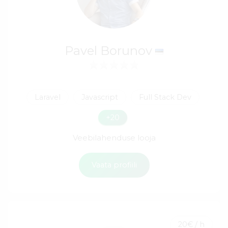
Pavel Borunov
Laravel
Javascript
Full Stack Dev
+20
Veebilahenduse looja
Vaata profiili
20€ / h