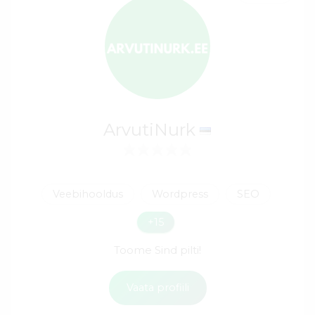
ArvutiNurk
Veebihooldus
Wordpress
SEO
+15
Toome Sind pilti!
Vaata profiili