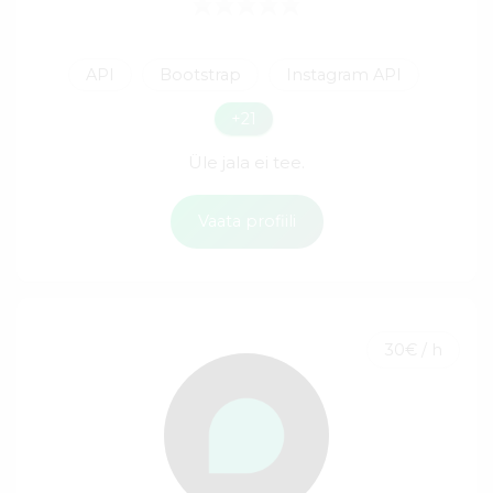
API
Bootstrap
Instagram API
+21
Üle jala ei tee.
Vaata profiili
30€ / h