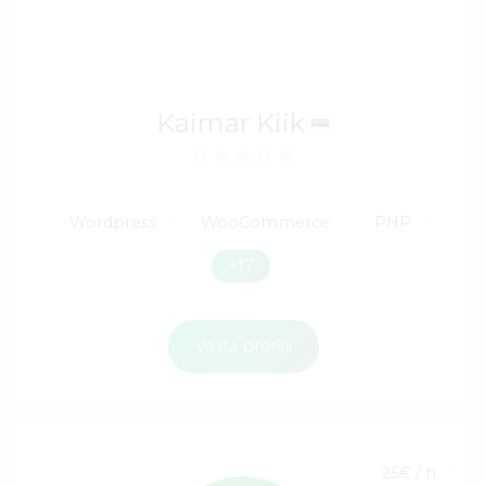
Kaimar Kiik
Wordpress
WooCommerce
PHP
+17
Vaata profiili
25€ / h