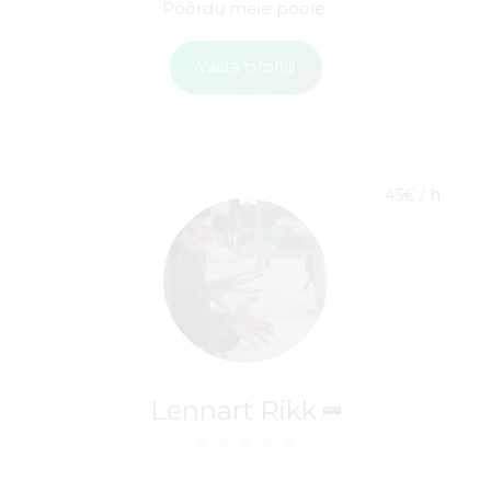
Pöördu meie poole.
Vaata profiili
45€ / h
Lennart Rikk