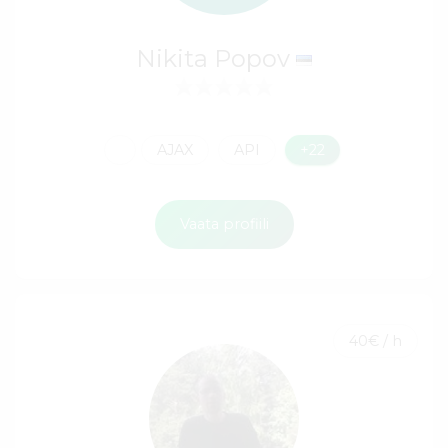
Nikita Popov
AJAX
API
+22
Vaata profiili
40€ / h