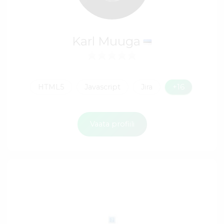
Karl Muuga
HTML5
Javascript
Jira
+16
Vaata profiili