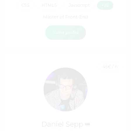
CSS
HTML5
Javascript
+22
Mäster of Front-End
Vaata profiili
45€ / h
Daniel Sepp