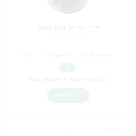
Teet Bergmann
SEO
Veebidisain
Veebihooldus
+13
Veebilehtede valmistamine ja SEO
Vaata profiili
80€ / h