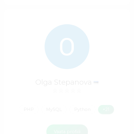
Olga Stepanova
PHP
MySQL
Python
+21
Vaata profiili