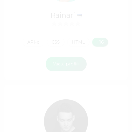
Rainari
API-d
CSS
HTML
+16
Vaata profiili