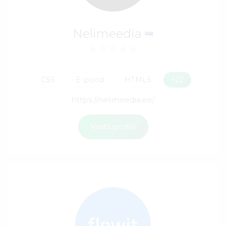
Nelimeedia
CSS
E-pood
HTML5
+22
https://nelimeedia.ee/
Vaata profiili