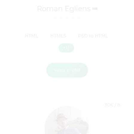
Roman Egliens
HTML
HTML5
PSD to HTML
+11
Vaata profiili
30€ / h