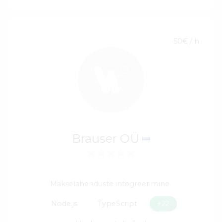
50€ / h
Brauser OÜ
Makselahenduste integreerimine
Node.js
TypeScript
+22