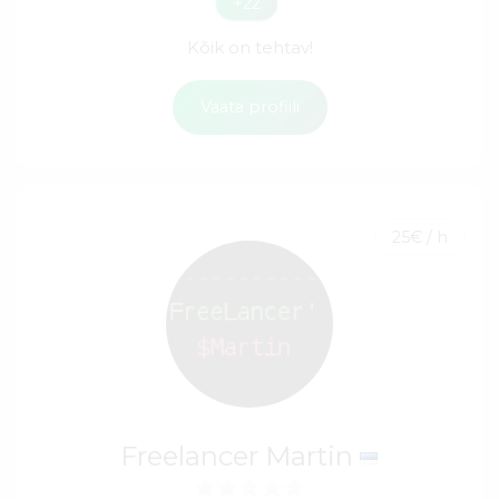
+22
Kõik on tehtav!
Vaata profiili
25€ / h
Freelancer Martin