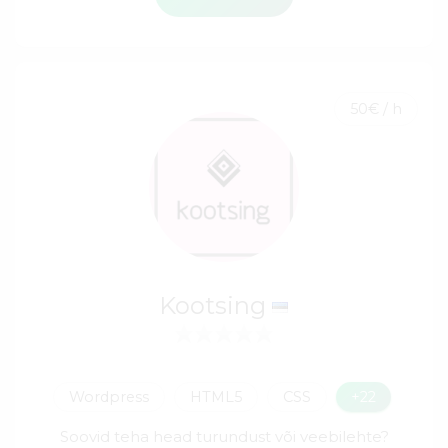
50€ / h
Kootsing
Wordpress
HTML5
CSS
+22
Soovid teha head turundust või veebilehte?