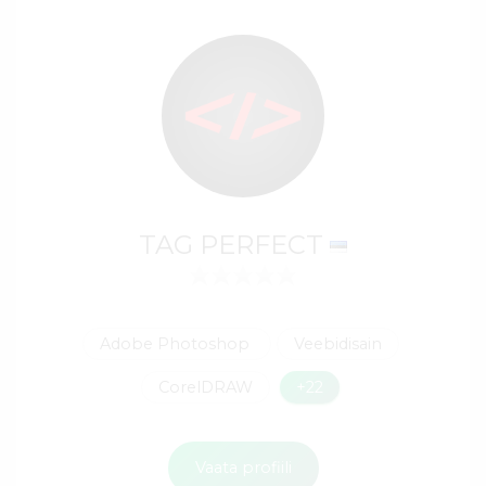
TAG PERFECT
Adobe Photoshop
Veebidisain
CorelDRAW
+22
Vaata profiili