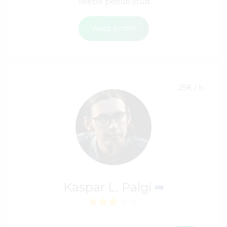
Veebis peitub jõud
Vaata profiili
25€ / h
Kaspar L. Palgi