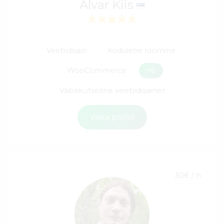
Alvar Kiis
Veebidisain
Kodulehe loomine
WooCommerce
+6
Vabakutseline veebidisainer
Vaata profiili
30€ / h