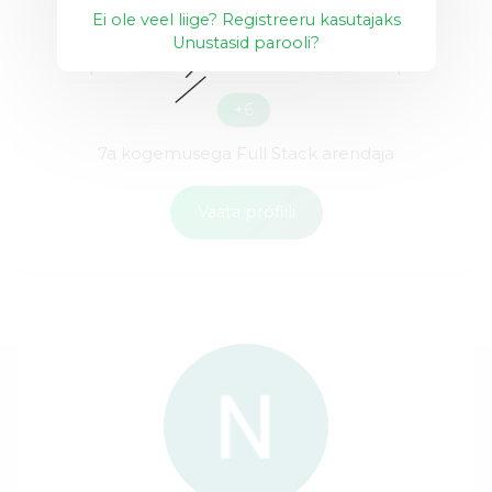
Ei ole veel liige? Registreeru kasutajaks
Unustasid parooli?
E-pood
Full Stack Dev
Javascript
+6
7a kogemusega Full Stack arendaja
Vaata profiili