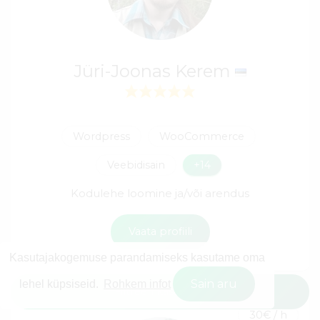
Jüri-Joonas Kerem
Wordpress
WooCommerce
Veebidisain
+14
Kodulehe loomine ja/või arendus
Vaata profiili
Kasutajakogemuse parandamiseks kasutame oma
Sain aru
lehel küpsiseid.
Rohkem infot
Filtreeri kasutajaid
30€ / h