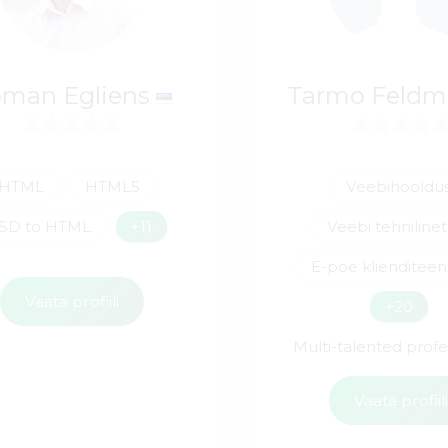
man Egliens
Tarmo Feld
HTML
HTML5
Veebihooldu
SD to HTML
+11
Veebi tehnilinet
E-poe klienditeen
Vaata profiili
+20
Multi-talented profes
Vaata profiil