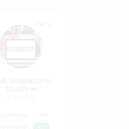
16€ / h
b Innovations
Studio
oCommerce
SEO
b Scraping
+20