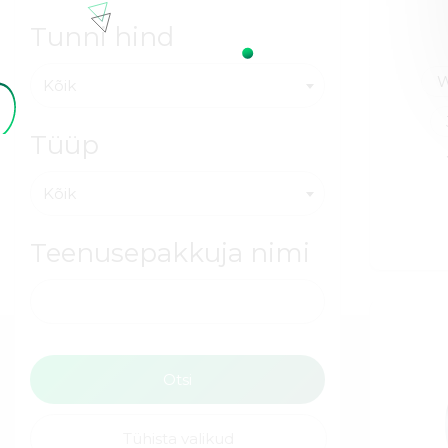
Tunni hind
W
Kõik
Tüüp
Kõik
Teenusepakkuja nimi
Tühista valikud