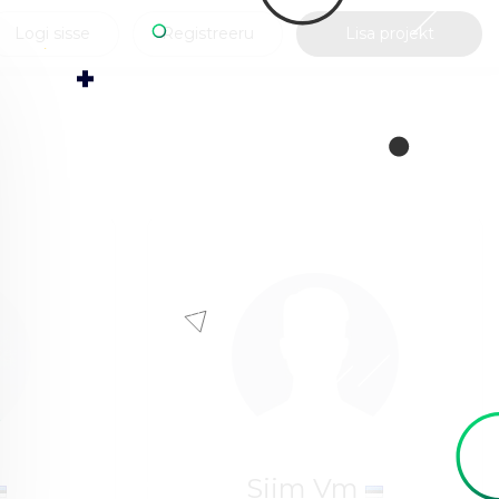
Logi sisse
Registreeru
Lisa projekt
Siim Vm