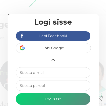
Logi sisse
agentuure
Läbi Facebooki
äev
Läbi Google
25€ / h
või
elancer Martin
Rainari