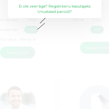
Ei ole veel liige? Registreeru kasutajaks
Unustasid parooli?
ordpress
PHP
API-d
CSS
Javascript
+22
+16
You say it - We do it
Vaata profiil
Vaata profiili