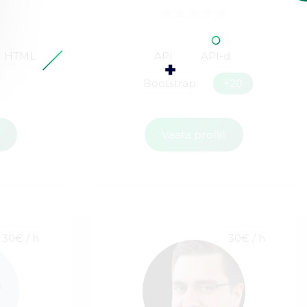
HTML
API
API-d
Bootstrap
+20
i
Vaata profiili
30€ / h
30€ / h