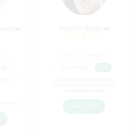
mann
Martin Sults
s
API
API-d
ugi
Data mining
+22
indus
25a kogemust tarkvara
arenduses, planeerimises ja
projektijuhtimises
sional ;)
Vaata profiili
i