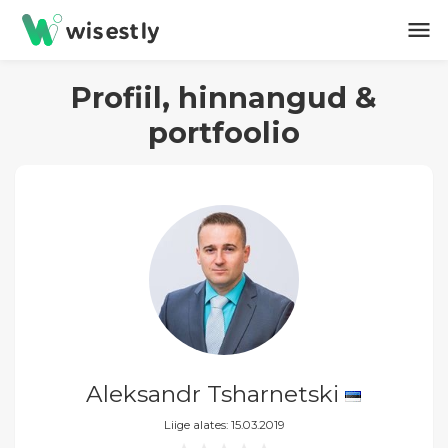
menu
Profiil, hinnangud &
portfoolio
Aleksandr Tsharnetski
Liige alates: 15.03.2019