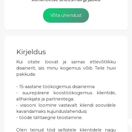
Võta ühendust
Kirjeldus
Kui otsite loovat ja samas ettevõtlikku
disainerit, siis minu kogemus võib Teile huvi
pakkuda:
- 15-aastane töökogemus disainerina
- suurepärane koostöökogemus klientide,
allhankijate ja partneritega;
- visiooni loomine vastavalt kliendi soovidele
kavandamaks kujunduslahendusi;
- tööde tähtaegne teostamine.
Olen teinud töid sellistele klientidele nagu