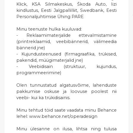
Klick, KSA Silmakeskus, Škoda Auto, Iizi
kindlustus, Eesti Jalgpallilliit, Swedbank, Eesti
Personalijuhtimise Ühing PARE
Minu teenuste hulka kuuluvad:
- Reklaamimaterjalide ettevalmistamine
(printreklaamid, veebibännerid, välimeedia
bännerid jne)
- Kujundusteenused (firmagraafika, trükised,
pakendid, müügimaterjalid jne)
- Veebidisain (struktuur, kujundus,
programmeerimine)
Olen tunnustatud algatusvõime, lahenduste
pakkumise oskuse ja loovuse poolest nii
veebi- kui ka trükidisainis.
Minu tehtud töid saate vaadata minu Behance
lehel: www.behance.net/operadesign
Minu ülesanne on ilusa, lihtsa ning tulusa