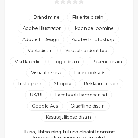
Brändimine
Flaierite disain
Adobe Illustrator
Ikoonide loomine
Adobe InDesign
Adobe Photoshop
Veebidisain
Visuaalne identiteet
Visiitkaardid
Logo disain
Pakendidisain
Visuaalne sisu
Facebook ads
Instagram
Shopify
Reklaami disain
UX/UI
Facebook kampaaniad
Google Ads
Graafiline disain
Kasutajaliidese disain
Ilusa, lihtsa ning tulusa disaini loomine
konkreetse ärieesmärgi jaoks!