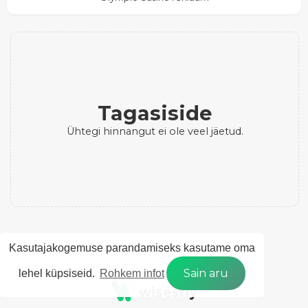
Tagasiside
Ühtegi hinnangut ei ole veel jäetud.
Kasutajakogemuse parandamiseks kasutame oma
Sain aru
lehel küpsiseid.
Rohkem infot