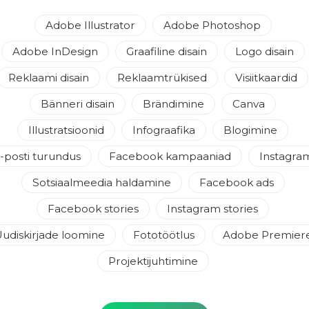
Adobe Illustrator
Adobe Photoshop
Adobe InDesign
Graafiline disain
Logo disain
Reklaami disain
Reklaamtrükised
Visiitkaardid
Bänneri disain
Brändimine
Canva
Illustratsioonid
Infograafika
Blogimine
-posti turundus
Facebook kampaaniad
Instagra
Sotsiaalmeedia haldamine
Facebook ads
Facebook stories
Instagram stories
udiskirjade loomine
Fototöötlus
Adobe Premier
Projektijuhtimine