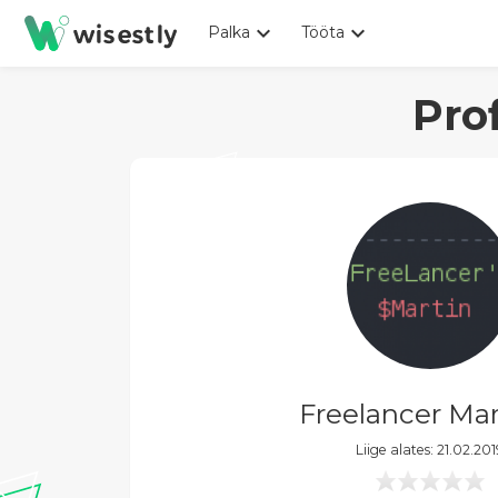
keyboard_arrow_down
keyboard_arrow_down
Palka
Tööta
Pro
Freelancer Ma
Liige alates: 21.02.20