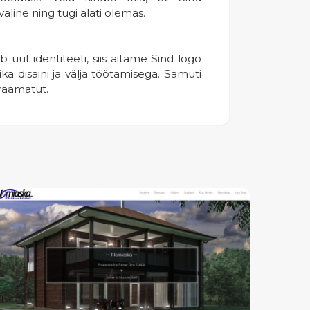
aline ning tugi alati olemas.
b uut identiteeti, siis aitame Sind logo
a disaini ja välja töötamisega. Samuti
raamatut.