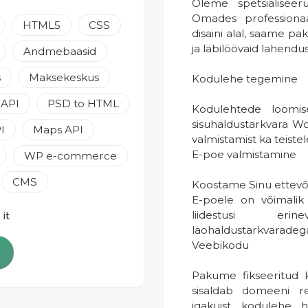
Oleme spetsialiseer
Omades professionaa
HTML5
CSS
disaini alal, saame pa
ja läbilöövaid lahendus
Andmebaasid
s
Maksekeskus
Kodulehe tegemine
 API
PSD to HTML
Kodulehtede loomis
sisuhaldustarkvara W
I
Maps API
valmistamist ka teiste
E-poe valmistamine
WP e-commerce
CMS
Koostame Sinu ettevõt
E-poele on võimalik 
liidestusi eri
it
laohaldustarkvaradeg
Veebikodu
Pakume fikseeritud k
sisaldab domeeni re
igakuist kodulehe h