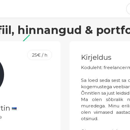
fiil, hinnangud & portfo
25€ / h
Kirjeldus
Koduleht: freelancerm
Sa loed seda sest sa o
kogemustega veebia
Õnnitlen sa just leidsi
Ma olen sõbralik n
muredega. Minu eril
rtin
olen viimased aastad
19
otsinud.