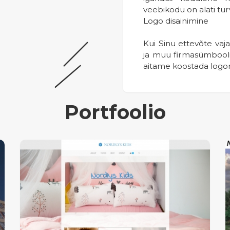
veebikodu on alati turv
Logo disainimine
Kui Sinu ettevõte vaja
ja muu firmasümboolik
aitame koostada logo
Portfoolio