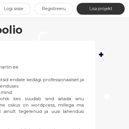
Logi sisse
Registreeru
Lisa projekt
olio
artin.ee
tsid endale kedagi professionaalset ja
renduses
d mind.
ohik kes suudab sind aitada sinu
ine oskus on wordpress, millega ma
 ainult tegelenud ja uusi lahendusi