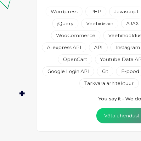
Wordpress
PHP
Javascript
jQuery
Veebidisain
AJAX
WooCommerce
Veebihooldu
Aliexpress API
API
Instagram
OpenCart
Youtube Data AP
Google Login API
Git
E-pood
Tarkvara arhitektuur
You say it - We do 
Võta ühendust