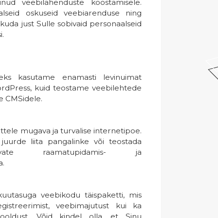
unud veebilahenduste koostamisele.
lseid oskuseid veebiarenduse ning
kkuda just Sulle sobivaid personaalseid
i.
eks kasutame enamasti levinuimat
ordPress, kuid teostame veebilehtede
le CMSidele.
tele mugava ja turvalise internetipoe.
juurde liita pangalinke või teostada
nevate raamatupidamis- ja
a.
uutasuga veebikodu täispaketti, mis
gistreerimist, veebimajutust kui ka
ooldust. Võid kindel olla, et Sinu