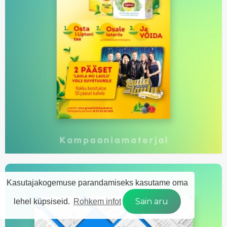
Kasutajakogemuse parandamiseks kasutame oma
Sain aru
lehel küpsiseid.
Rohkem infot