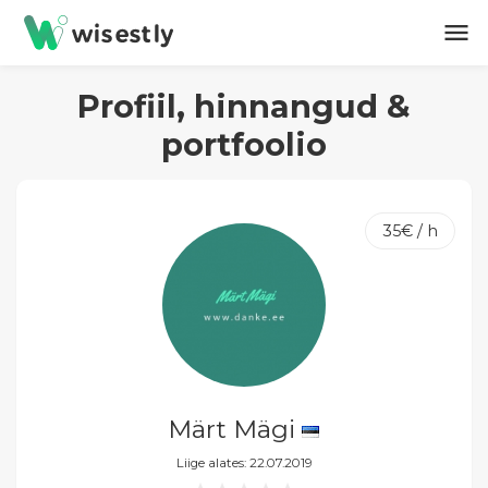
menu
Profiil, hinnangud &
portfoolio
35€ / h
Märt Mägi
Liige alates: 22.07.2019