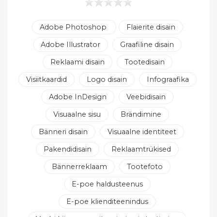
Adobe Photoshop
Flaierite disain
Adobe Illustrator
Graafiline disain
Reklaami disain
Tootedisain
Visiitkaardid
Logo disain
Infograafika
Adobe InDesign
Veebidisain
Visuaalne sisu
Brändimine
Bänneri disain
Visuaalne identiteet
Pakendidisain
Reklaamtrükised
Bännerreklaam
Tootefoto
E-poe haldusteenus
E-poe klienditeenindus