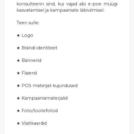
konsulteerin sind, kui vajad abi e-poe müügi
kasvatamisel ja kampaaniate läbiviimisel.
Teen sulle:
★ Logo
★ Brändi identiteet
★ Bännerid
★ Flaierid
★ POS materjali kujundused
★ Kampaaniamaterjalid
★ Foto/tootefotod
★ Visiitkaardid