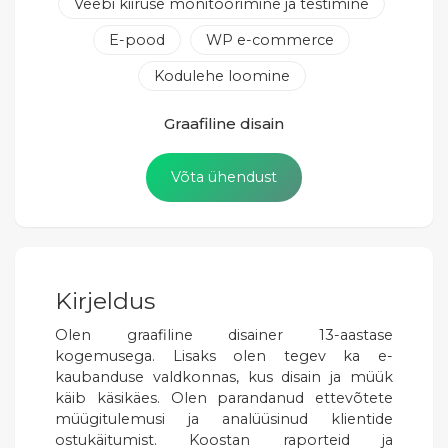
Veebi kiiruse monitoorimine ja testimine
E-pood
WP e-commerce
Kodulehe loomine
Graafiline disain
Võta ühendust
Kirjeldus
Olen graafiline disainer 13-aastase
kogemusega. Lisaks olen tegev ka e-
kaubanduse valdkonnas, kus disain ja müük
käib käsikäes. Olen parandanud ettevõtete
müügitulemusi ja analüüsinud klientide
ostukäitumist. Koostan raporteid ja