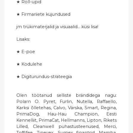
★ Roll-upid
★ Firmariiete kujundused
jm trükimaterjalid ja visuaalid... küsi lisa!
Lisaks:
★ E-poe
★ Kodulehe
★ Digiturundus-strateegia
Olen töötanud selliste brändidega nagu:
Polarn O. Pyret, Furlin, Nutella, Raffaello,
Karksi õlletehas, Calvo, Värska, Smart, Regina,
PrimaDog, Hau-Hau Champion, Eesti
Kennelliit, PrimaCat, Hellmanns, Lipton, Rikets
Lilled, Cleanwell puhastusteenused, Merci,
Toffifee, Tinevex, Sumex finantsid, Mamba,