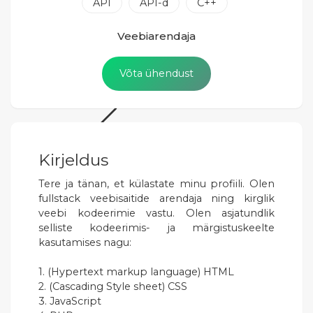
API
API-d
C++
Veebiarendaja
Võta ühendust
Kirjeldus
Tere ja tänan, et külastate minu profiili. Olen
fullstack veebisaitide arendaja ning kirglik
veebi kodeerimie vastu. Olen asjatundlik
selliste kodeerimis- ja märgistuskeelte
kasutamises nagu:
1. (Hypertext markup language) HTML
2. (Cascading Style sheet) CSS
3. JavaScript