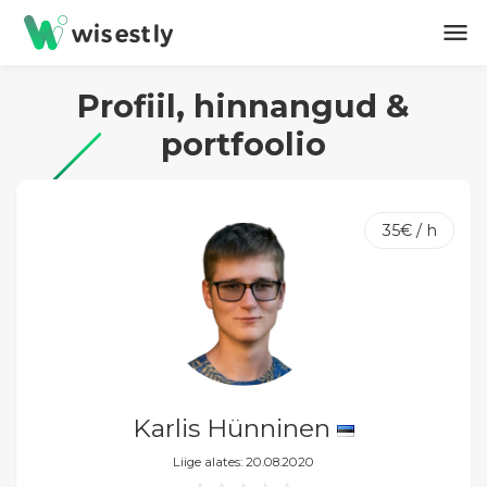
menu
Profiil, hinnangud &
portfoolio
35€ / h
Karlis Hünninen
Liige alates: 20.08.2020