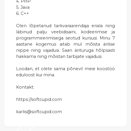
4. PHP
5. Java
6. C++
Olen lõpetanud tarkvaraarendaja eriala ning
läbinud palju veebidisaini, kodeerimise ja
programmeerimisega seotud kursusi. Minu 7
aastane kogemus aitab mul mõista ärilise
nippe ning vajadusi. Saan ärituruga hõlpsasti
hakkama ning mõistan tarbijate vajadusi.
Loodan, et olete sama põnevil meie koostöö
eduloost kui mina.
Kontakt:
https://softcupid.com
karlis@softcupid.com