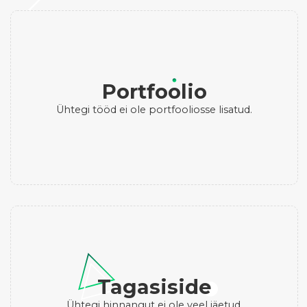
Portfoolio
Ühtegi tööd ei ole portfooliosse lisatud.
Tagasiside
Ühtegi hinnangut ei ole veel jäetud.