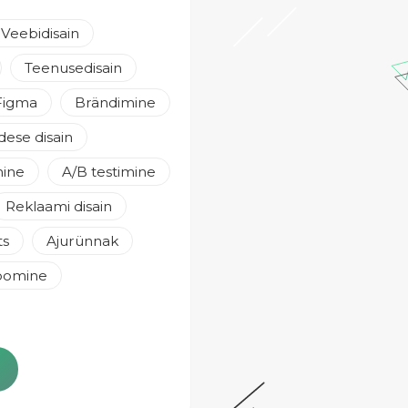
Veebidisain
Teenusedisain
Figma
Brändimine
idese disain
ine
A/B testimine
Reklaami disain
ts
Ajurünnak
loomine