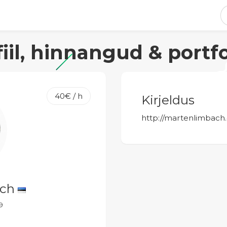
fiil, hinnangud & portfo
40€ / h
Kirjeldus
http://martenlimbach.
ach
9