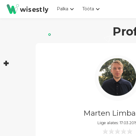
keyboard_arrow_down
keyboard_arrow_down
Palka
Tööta
Pro
Marten Limb
Liige alates: 17.03.201