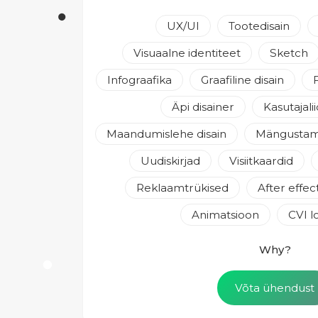
UX/UI
Tootedisain
Visuaalne identiteet
Sketch
Infograafika
Graafiline disain
Äpi disainer
Kasutajali
Maandumislehe disain
Mängustam
Uudiskirjad
Visiitkaardid
Reklaamtrükised
After effec
Animatsioon
CVI 
Why?
Võta ühendust