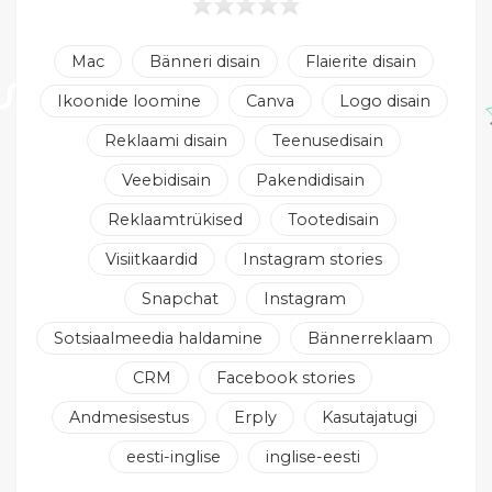
Mac
Bänneri disain
Flaierite disain
Ikoonide loomine
Canva
Logo disain
Reklaami disain
Teenusedisain
Veebidisain
Pakendidisain
Reklaamtrükised
Tootedisain
Visiitkaardid
Instagram stories
Snapchat
Instagram
Sotsiaalmeedia haldamine
Bännerreklaam
CRM
Facebook stories
Andmesisestus
Erply
Kasutajatugi
eesti-inglise
inglise-eesti