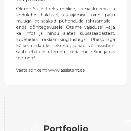
Oleme Sulle toeks meilide, sotsiaalmeedia ja
kodulehe haldusel, asjaajamise ning palju
muuga, et saaksid pühenduda tähtsamaile –
enda põhitegevusele. Otsime vajadusel välja
ka infot ja hindu alates suusasaabastest,
lõpetades reklaamkingitustega. Ühesõnaga
kõike, mida üks sekretär, juhiabi või assistent
saab teha üle interneti – seda meie Sinu jaoks
teemegi!
Vaata rohkem: www.assistent.ee
Portfoolio