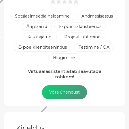
Sotsiaalmeedia haldamine
Andmesisestus
Äriplaanid
E-poe haldusteenus
Kasutajatugi
Projektijuhtimine
E-poe klienditeenindus
Testimine / QA
Blogimine
Virtuaalassistent aitab saavutada
rohkem!
Võta ühendust
Kirjeldus